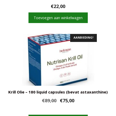
€
22,00
Toevoegen aan winkelwagen
AANBIEDING!
Krill Olie – 180 liquid capsules (bevat astaxanthine)
Oorspronkelijke
Huidige
€
89,00
€
75,00
prijs
prijs
was:
is:
€89,00.
€75,00.