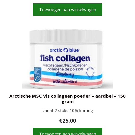
was:
is:
Toevoegen aan winkelwagen
€27,90.
€25,00.
Arctische MSC Vis collageen poeder – aardbei – 150
gram
vanaf 2 stuks 10% korting
€
25,00
Toevoegen aan winkelwagen