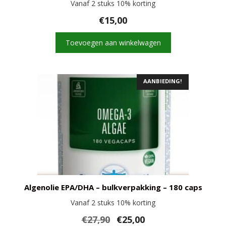
Vanaf 2 stuks 10% korting
€
15,00
Toevoegen aan winkelwagen
AANBIEDING!
Algenolie EPA/DHA – bulkverpakking – 180 caps
Vanaf 2 stuks 10% korting
Oorspronkelijke
Huidige
€
27,90
€
25,00
prijs
prijs