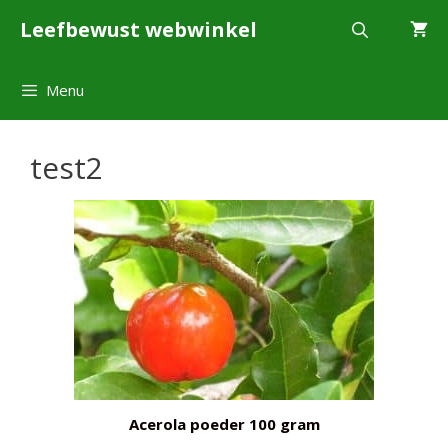
Ga
Leefbewust webwinkel
naar
de
inhoud
Menu
test2
Acerola poeder 100 gram