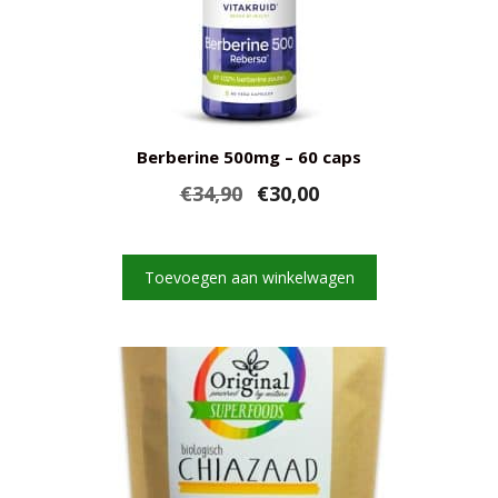
Berberine 500mg – 60 caps
Oorspronkelijke
Huidige
€
34,90
€
30,00
prijs
prijs
was:
is:
€34,90.
€30,00.
Toevoegen aan winkelwagen