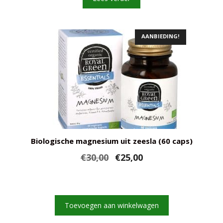
AANBIEDING!
Biologische magnesium uit zeesla (60 caps)
Oorspronkelijke
Huidige
€
30,00
€
25,00
prijs
prijs
was:
is:
€30,00.
€25,00.
Toevoegen aan winkelwagen