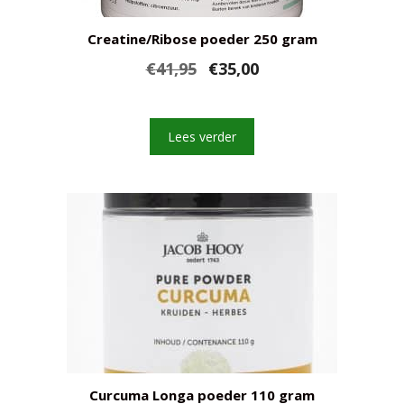
Creatine/Ribose poeder 250 gram
Oorspronkelijke
Huidige
€
41,95
€
35,00
prijs
prijs
was:
is:
€41,95.
€35,00.
Lees verder
Curcuma Longa poeder 110 gram