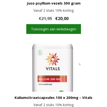
Juso psyllium vezels 300 gram
Vanaf 2 stuks 10% korting
Oorspronkelijke
Huidige
€
21,95
€
20,00
prijs
prijs
was:
is:
Toevoegen aan winkelwagen
€21,95.
€20,00.
Kaliumcitraatcapsules 100 x 200mg – Vitals
Vanaf 2 stuks 10% korting