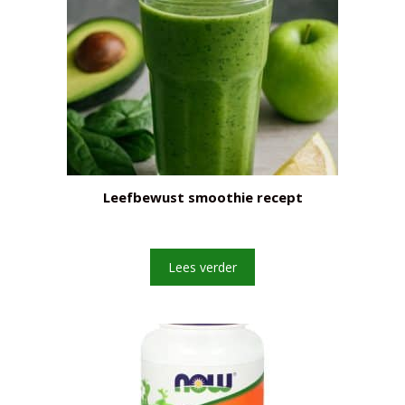
Leefbewust smoothie recept
Lees verder
Item toegevoegd aan winkelwagen.
Afrekenen
€
0,00
0 items -