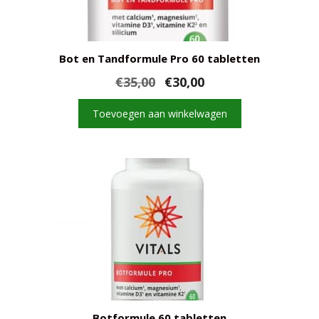
Bot en Tandformule Pro 60 tabletten
Oorspronkelijke
Huidige
€
35,00
€
30,00
prijs
prijs
was:
is:
Toevoegen aan winkelwagen
€35,00.
€30,00.
Botformule 60 tabletten