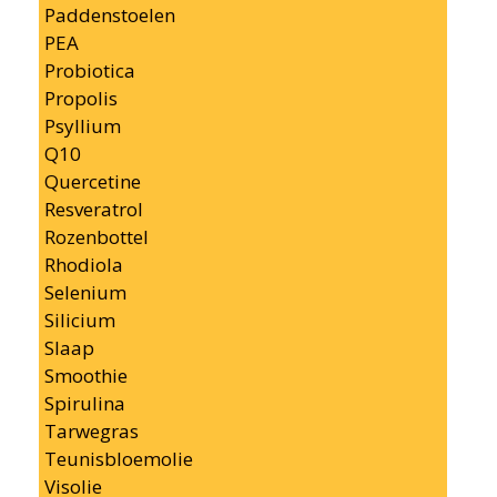
Paddenstoelen
PEA
Probiotica
Propolis
Psyllium
Q10
Quercetine
Resveratrol
Rozenbottel
Rhodiola
Selenium
Silicium
Slaap
Smoothie
Spirulina
Tarwegras
Teunisbloemolie
Visolie