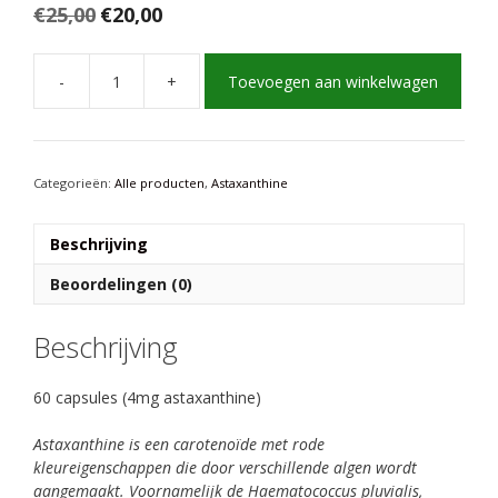
Oorspronkelijke
Huidige
€
25,00
€
20,00
prijs
prijs
was:
is:
€25,00.
€20,00.
-
+
Toevoegen aan winkelwagen
Astaxanthine
gewonnen
uit
algen
(60
Categorieën:
Alle producten
,
Astaxanthine
caps,
4mg)
Beschrijving
aantal
Beoordelingen (0)
Beschrijving
60 capsules (4mg astaxanthine)
Astaxanthine is een carotenoïde met rode
kleureigenschappen die door verschillende algen wordt
aangemaakt. Voornamelijk de Haematococcus pluvialis,