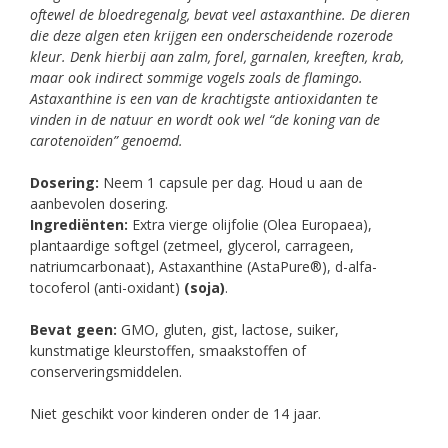
oftewel de bloedregenalg, bevat veel astaxanthine. De dieren
die deze algen eten krijgen een onderscheidende rozerode
kleur. Denk hierbij aan zalm, forel, garnalen, kreeften, krab,
maar ook indirect sommige vogels zoals de flamingo.
Astaxanthine is een van de krachtigste antioxidanten te
vinden in de natuur en wordt ook wel “de koning van de
carotenoïden” genoemd.
Dosering:
Neem 1 capsule per dag. Houd u aan de
aanbevolen dosering.
Ingrediënten:
Extra vierge olijfolie (Olea Europaea),
plantaardige softgel (zetmeel, glycerol, carrageen,
natriumcarbonaat), Astaxanthine (AstaPure®), d-alfa-
tocoferol (anti-oxidant)
(soja)
.
Bevat geen:
GMO, gluten, gist, lactose, suiker,
kunstmatige kleurstoffen, smaakstoffen of
conserveringsmiddelen.
Niet geschikt voor kinderen onder de 14 jaar.