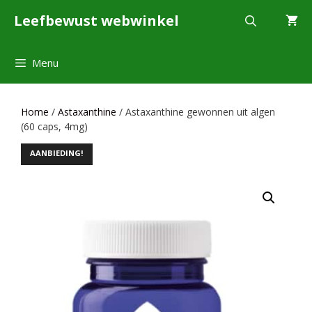
Ga
Leefbewust webwinkel
naar
de
inhoud
Menu
Home
/
Astaxanthine
/ Astaxanthine gewonnen uit algen
(60 caps, 4mg)
AANBIEDING!