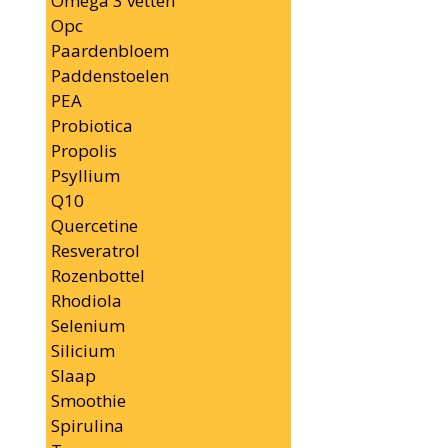
Omega 3 vetten
Opc
Paardenbloem
Paddenstoelen
PEA
Probiotica
Propolis
Psyllium
Q10
Quercetine
Resveratrol
Rozenbottel
Rhodiola
Selenium
Silicium
Slaap
Smoothie
Spirulina