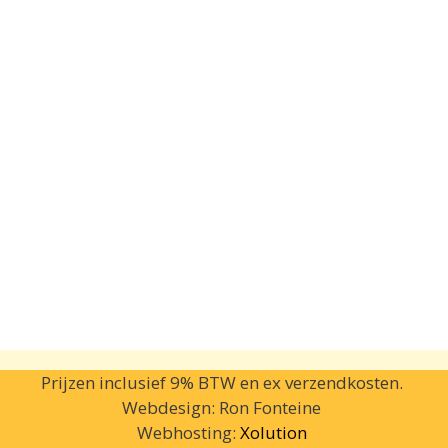
Prijzen inclusief 9% BTW en ex verzendkosten.
Webdesign: Ron Fonteine
Webhosting:
Xolution