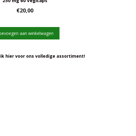
250 mg 60 vegicaps
€
20,00
oevoegen aan winkelwagen
ik hier voor ons volledige assortiment!