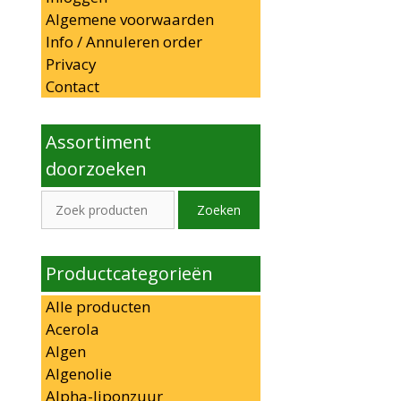
Algemene voorwaarden
Info / Annuleren order
Privacy
Contact
Assortiment
doorzoeken
Zoeken
Zoeken
naar:
Productcategorieën
Alle producten
Acerola
Algen
Algenolie
Alpha-liponzuur