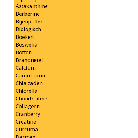
Astaxanthine
Berberine
Bijenpollen
Biologisch
Boeken
Boswelia
Botten
Brandnetel
Calcium
Camu camu
Chia zaden
Chlorella
Chondroïtine
Collageen
Cranberry
Creatine
Curcuma
Darmen