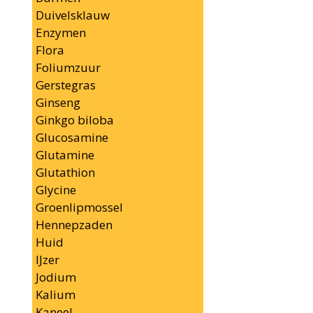
Duivelsklauw
Enzymen
Flora
Foliumzuur
Gerstegras
Ginseng
Ginkgo biloba
Glucosamine
Glutamine
Glutathion
Glycine
Groenlipmossel
Hennepzaden
Huid
IJzer
Jodium
Kalium
Kaneel