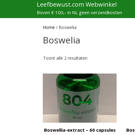
Ga
Leefbewust.com Webwinkel
naar
Boven € 100,- in NL geen verzendkosten
de
inhoud
Home
/ Boswelia
Boswelia
Gesorteerd
Toont alle 2 resultaten
op
populariteit
Boswellia-extract – 60 capsules
Bos