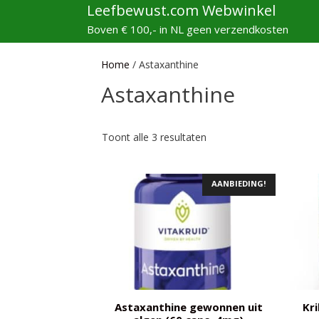
Ga
Leefbewust.com Webwinkel
naar
Boven € 100,- in NL geen verzendkosten
de
inhoud
Home
/ Astaxanthine
Astaxanthine
Gesorteerd
Toont alle 3 resultaten
op
populariteit
AANBIEDING!
Astaxanthine gewonnen uit
Kri