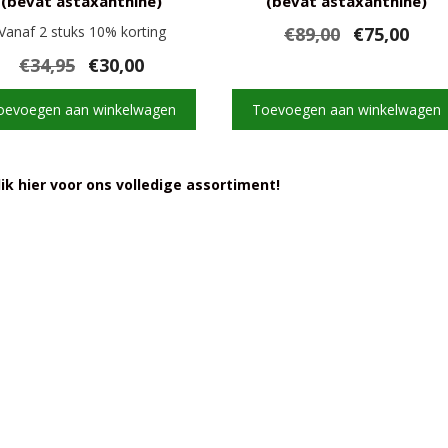
(bevat astaxanthine)
(bevat astaxanthine)
Oorspronkelij
Huidi
Vanaf 2 stuks 10% korting
€
89,00
€
75,00
prijs
prijs
Oorspronkelijke
Huidige
€
34,95
€
30,00
was:
is:
prijs
prijs
€89,00.
€75,00
was:
is:
oevoegen aan winkelwagen
Toevoegen aan winkelwagen
€34,95.
€30,00.
ik hier voor ons volledige assortiment!