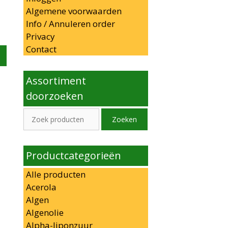
Algemene voorwaarden
ke
ge
Info / Annuleren order
Privacy
.
Contact
Assortiment
doorzoeken
Zoeken
Zoeken
naar:
Productcategorieën
Alle producten
Acerola
Algen
Algenolie
Alpha-liponzuur