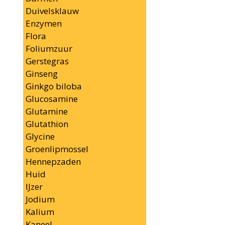
Duivelsklauw
Enzymen
Flora
Foliumzuur
Gerstegras
Ginseng
Ginkgo biloba
Glucosamine
Glutamine
Glutathion
Glycine
Groenlipmossel
Hennepzaden
Huid
IJzer
Jodium
Kalium
Kaneel