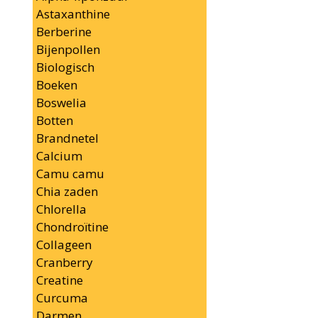
Astaxanthine
Berberine
Bijenpollen
Biologisch
Boeken
Boswelia
Botten
Brandnetel
Calcium
Camu camu
Chia zaden
Chlorella
Chondroïtine
Collageen
Cranberry
Creatine
Curcuma
Darmen