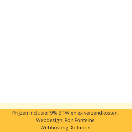
Prijzen inclusief 9% BTW en ex verzendkosten.
Webdesign: Ron Fonteine
Webhosting:
Xolution