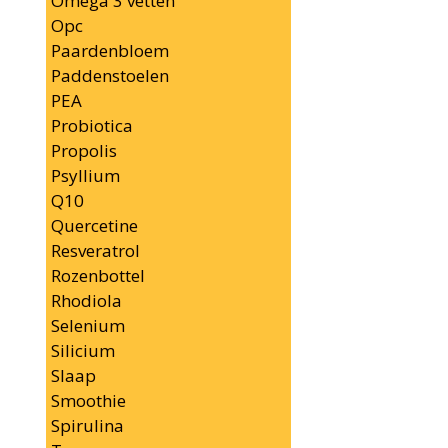
Omega 3 vetten
Opc
Paardenbloem
Paddenstoelen
PEA
Probiotica
Propolis
Psyllium
Q10
Quercetine
Resveratrol
Rozenbottel
Rhodiola
Selenium
Silicium
Slaap
Smoothie
Spirulina