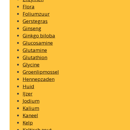
Flora
Foliumzuur
Gerstegras
Ginseng
Ginkgo biloba
Glucosamine
Glutamine
Glutathion
Glycine
Groenlipmossel
Hennepzaden
Huid
IJzer
Jodium
Kalium
Kaneel
Kelp
Keltisch zout