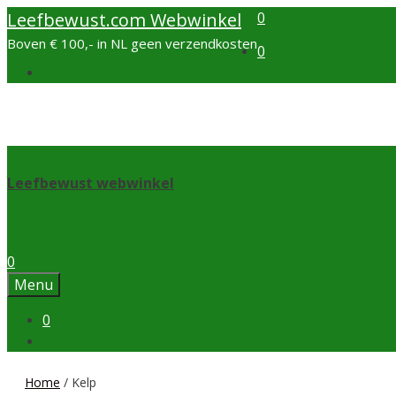
Ga
Leefbewust.com Webwinkel
0
naar
Boven € 100,- in NL geen verzendkosten
0
de
inhoud
Leefbewust webwinkel
0
Menu
0
Home
/ Kelp