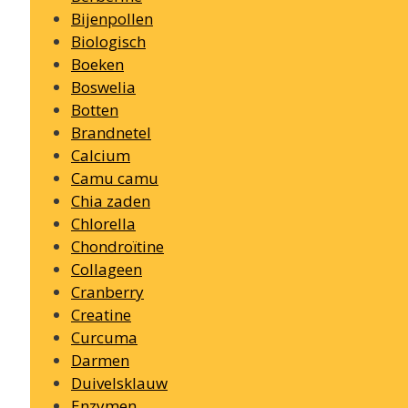
Bijenpollen
Biologisch
Boeken
Boswelia
Botten
Brandnetel
Calcium
Camu camu
Chia zaden
Chlorella
Chondroïtine
Collageen
Cranberry
Creatine
Curcuma
Darmen
Duivelsklauw
Enzymen