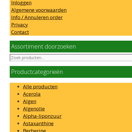
Inloggen
Algemene voorwaarden
Info / Annuleren order
Privacy
Contact
Assortiment doorzoeken
Zoeken
naar:
Productcategorieën
Alle producten
Acerola
Algen
Algenolie
Alpha-liponzuur
Astaxanthine
Berberine