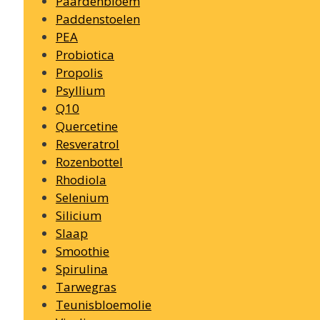
Paardenbloem
Paddenstoelen
PEA
Probiotica
Propolis
Psyllium
Q10
Quercetine
Resveratrol
Rozenbottel
Rhodiola
Selenium
Silicium
Slaap
Smoothie
Spirulina
Tarwegras
Teunisbloemolie