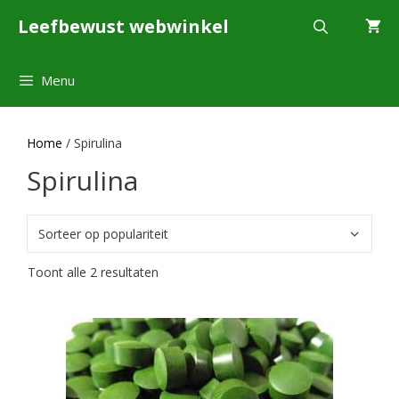
Ga
Leefbewust webwinkel
naar
de
inhoud
Menu
Home
/ Spirulina
Spirulina
Gesorteerd
Toont alle 2 resultaten
op
populariteit