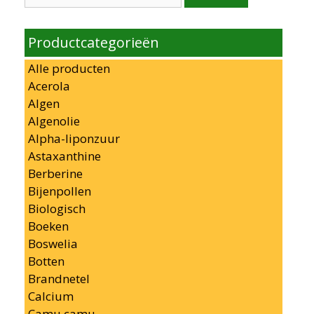
naar:
Productcategorieën
Alle producten
Acerola
Algen
Algenolie
Alpha-liponzuur
Astaxanthine
Berberine
Bijenpollen
Biologisch
Boeken
Boswelia
Botten
Brandnetel
Calcium
Camu camu