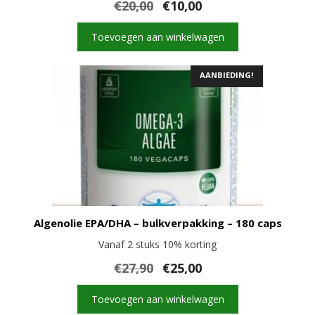
Oorspronkelijke
Huidige
€
20,00
€
10,00
prijs
prijs
was:
is:
Toevoegen aan winkelwagen
€20,00.
€10,00.
AANBIEDING!
Algenolie EPA/DHA – bulkverpakking – 180 caps
Vanaf 2 stuks 10% korting
Oorspronkelijke
Huidige
€
27,90
€
25,00
prijs
prijs
was:
is:
Toevoegen aan winkelwagen
€27,90.
€25,00.