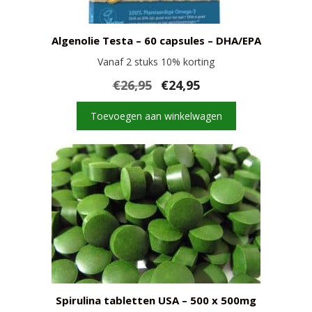
Algenolie Testa – 60 capsules – DHA/EPA
Vanaf 2 stuks 10% korting
Oorspronkelijke
Huidige
€
26,95
€
24,95
prijs
prijs
was:
is:
Toevoegen aan winkelwagen
€26,95.
€24,95.
Spirulina tabletten USA – 500 x 500mg