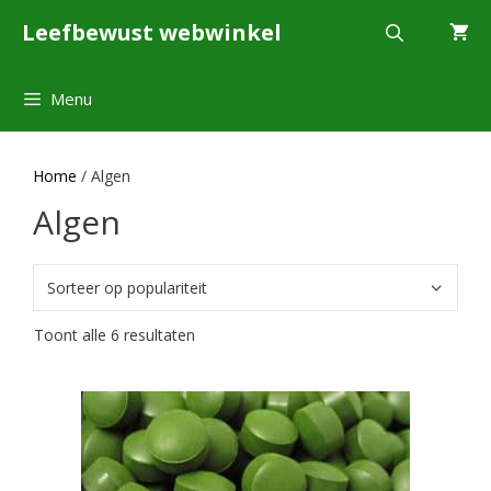
Ga
Leefbewust webwinkel
naar
de
inhoud
Menu
Home
/ Algen
Algen
Gesorteerd
Toont alle 6 resultaten
op
populariteit