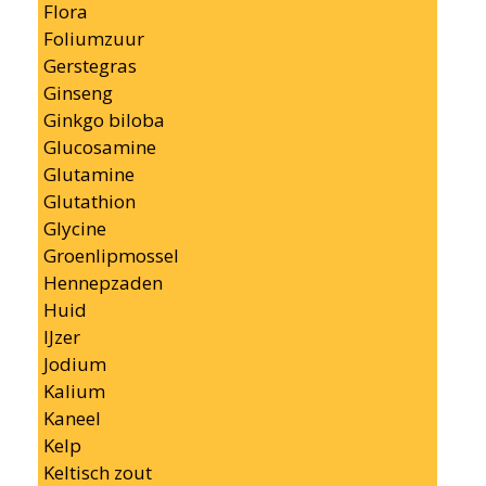
Flora
Foliumzuur
Gerstegras
Ginseng
Ginkgo biloba
Glucosamine
Glutamine
Glutathion
Glycine
Groenlipmossel
Hennepzaden
Huid
IJzer
Jodium
Kalium
Kaneel
Kelp
Keltisch zout