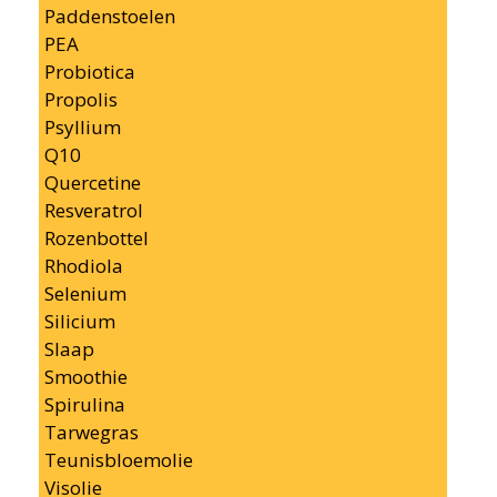
Paddenstoelen
PEA
Probiotica
Propolis
Psyllium
Q10
Quercetine
Resveratrol
Rozenbottel
Rhodiola
Selenium
Silicium
Slaap
Smoothie
Spirulina
Tarwegras
Teunisbloemolie
Visolie