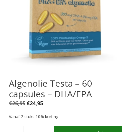
Algenolie Testa – 60
capsules – DHA/EPA
Oorspronkelijke
Huidige
€
26,95
€
24,95
prijs
prijs
was:
is:
Vanaf 2 stuks 10% korting
€26,95.
€24,95.