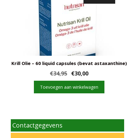
Krill Olie – 60 liquid capsules (bevat astaxanthine)
Oorspronkelijke
Huidige
€
34,95
€
30,00
prijs
prijs
was:
is:
Toevoegen aan winkelwagen
€34,95.
€30,00.
Contactgegevens