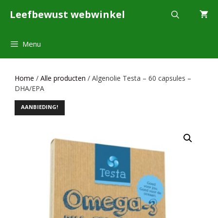
Ga
Leefbewust webwinkel
naar
de
inhoud
Menu
Home
/
Alle producten
/ Algenolie Testa – 60 capsules –
DHA/EPA
AANBIEDING!