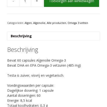
-
+
Toevoegen aan winkelwagen
Algenolie
Testa
-
60
capsules
Categorieën:
Algen
,
Algenolie
,
Alle producten
,
Omega 3 vetten
-
DHA/EPA
Beschrijving
aantal
Beschrijving
Bevat 60 capsules Algenolie Omega-3
Bevat DHA en EPA Omega-3 vetzuren (485 mg)
Testa is zuiver, visvrij en vegetarisch.
Voedingswaarden per capsule:
Dagelijkse dosering: 1 capsule
Aantal doseringen: 60
Energie: 8,5 kcal
Totaal koolhydraten: 0,3 g