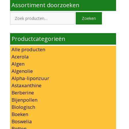
Assortiment doorzoeken
Zoeken
Zoeken
naar:
Productcategorieën
Alle producten
Acerola
Algen
Algenolie
Alpha-liponzuur
Astaxanthine
Berberine
Bijenpollen
Biologisch
Boeken
Boswelia
Botten