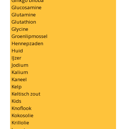
Ginkgo biloba
Glucosamine
Glutamine
Glutathion
Glycine
Groenlipmossel
Hennepzaden
Huid
IJzer
Jodium
Kalium
Kaneel
Kelp
Keltisch zout
Kids
Knoflook
Kokosolie
Krillolie