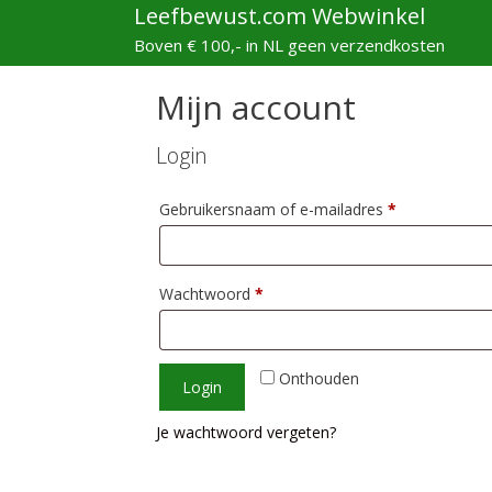
Ga
Leefbewust.com Webwinkel
naar
Boven € 100,- in NL geen verzendkosten
de
inhoud
Mijn account
Login
Vereist
Gebruikersnaam of e-mailadres
*
Vereist
Wachtwoord
*
Onthouden
Login
Je wachtwoord vergeten?