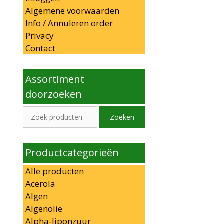
Algemene voorwaarden
Info / Annuleren order
Privacy
Contact
Assortiment
doorzoeken
Zoeken
Zoeken
naar:
Productcategorieën
Alle producten
Acerola
Algen
Algenolie
Alpha-liponzuur