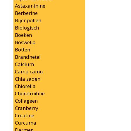
Astaxanthine
Berberine
Bijenpollen
Biologisch
Boeken
Boswelia
Botten
Brandnetel
Calcium
Camu camu
Chia zaden
Chlorella
Chondroïtine
Collageen
Cranberry
Creatine
Curcuma
Darmen