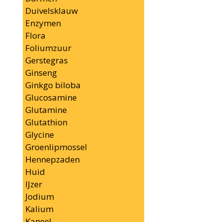
Duivelsklauw
Enzymen
Flora
Foliumzuur
Gerstegras
Ginseng
Ginkgo biloba
Glucosamine
Glutamine
Glutathion
Glycine
Groenlipmossel
Hennepzaden
Huid
IJzer
Jodium
Kalium
Kaneel