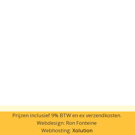
Prijzen inclusief 9% BTW en ex verzendkosten.
Webdesign: Ron Fonteine
Webhosting:
Xolution