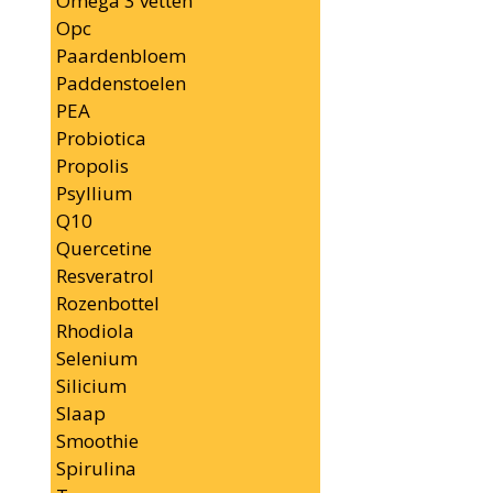
Omega 3 vetten
Opc
Paardenbloem
Paddenstoelen
PEA
Probiotica
Propolis
Psyllium
Q10
Quercetine
Resveratrol
Rozenbottel
Rhodiola
Selenium
Silicium
Slaap
Smoothie
Spirulina