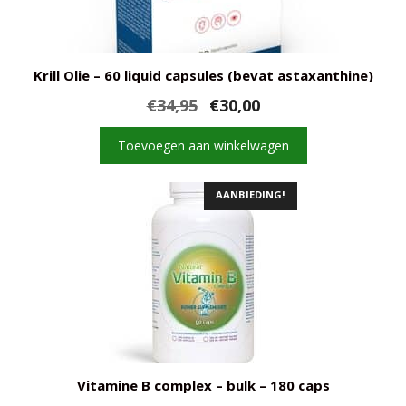
Krill Olie – 60 liquid capsules (bevat astaxanthine)
Oorspronkelijke
Huidige
€
34,95
€
30,00
prijs
prijs
was:
is:
Toevoegen aan winkelwagen
€34,95.
€30,00.
AANBIEDING!
Vitamine B complex – bulk – 180 caps