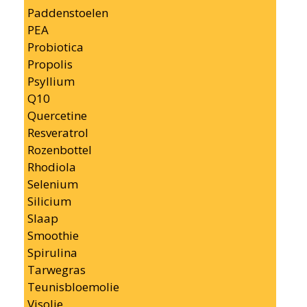
Paddenstoelen
PEA
Probiotica
Propolis
Psyllium
Q10
Quercetine
Resveratrol
Rozenbottel
Rhodiola
Selenium
Silicium
Slaap
Smoothie
Spirulina
Tarwegras
Teunisbloemolie
Visolie