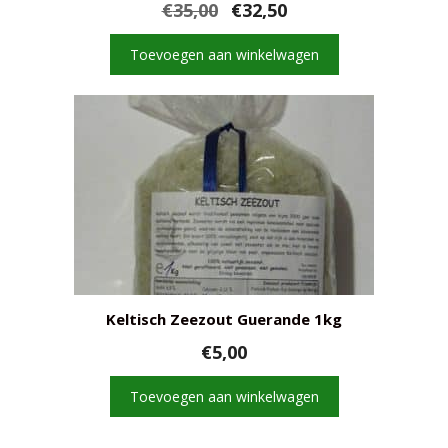
Oorspronkelijke
Huidige
€
35,00
€
32,50
prijs
prijs
was:
is:
Toevoegen aan winkelwagen
€35,00.
€32,50.
Keltisch Zeezout Guerande 1kg
€
5,00
Toevoegen aan winkelwagen