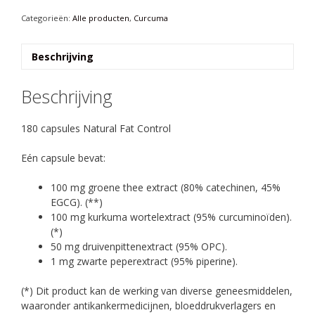
180
capsules
Categorieën:
Alle producten
,
Curcuma
aantal
Beschrijving
Beschrijving
180 capsules Natural Fat Control
Eén capsule bevat:
100 mg groene thee extract (80% catechinen, 45%
EGCG). (**)
100 mg kurkuma wortelextract (95% curcuminoïden).
(*)
50 mg druivenpittenextract (95% OPC).
1 mg zwarte peperextract (95% piperine).
(*) Dit product kan de werking van diverse geneesmiddelen,
waaronder antikankermedicijnen, bloeddrukverlagers en