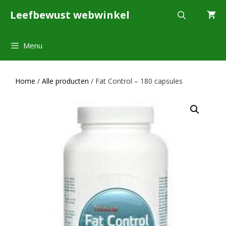
Ga
Leefbewust webwinkel
naar
de
inhoud
Menu
Home
/
Alle producten
/ Fat Control – 180 capsules