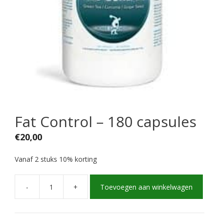
Fat Control – 180 capsules
€
20,00
Vanaf 2 stuks 10% korting
-
+
Toevoegen aan winkelwagen
Fat
Control
-