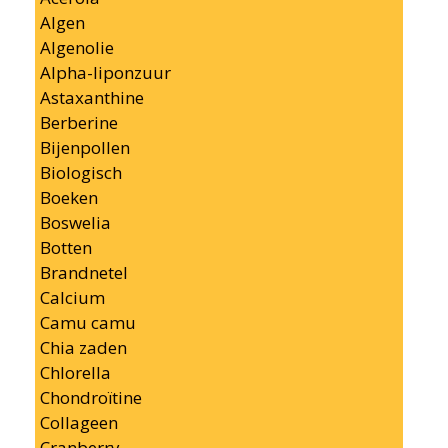
Algen
Algenolie
Alpha-liponzuur
Astaxanthine
Berberine
Bijenpollen
Biologisch
Boeken
Boswelia
Botten
Brandnetel
Calcium
Camu camu
Chia zaden
Chlorella
Chondroïtine
Collageen
Cranberry