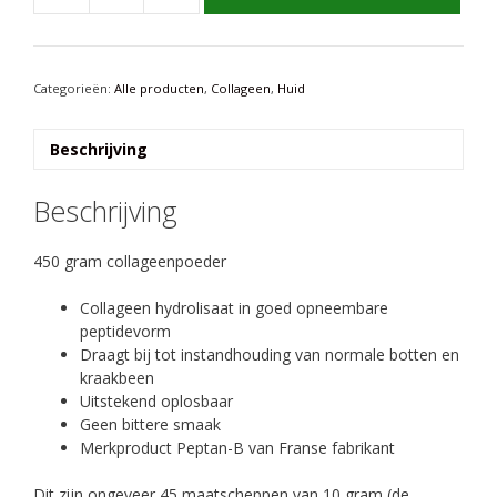
naturel
(rund)
450
gram
Categorieën:
Alle producten
,
Collageen
,
Huid
aantal
Beschrijving
Beschrijving
450 gram collageenpoeder
Collageen hydrolisaat in goed opneembare
peptidevorm
Draagt bij tot instandhouding van normale botten en
kraakbeen
Uitstekend oplosbaar
Geen bittere smaak
Merkproduct Peptan-B van Franse fabrikant
Dit zijn ongeveer 45 maatscheppen van 10 gram (de