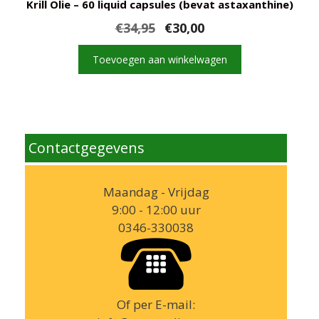
Krill Olie – 60 liquid capsules (bevat astaxanthine)
Oorspronkelijke
Huidige
€
34,95
€
30,00
prijs
prijs
was:
is:
Toevoegen aan winkelwagen
€34,95.
€30,00.
Contactgegevens
Maandag - Vrijdag
9:00 - 12:00 uur
0346-330038
Of per E-mail: