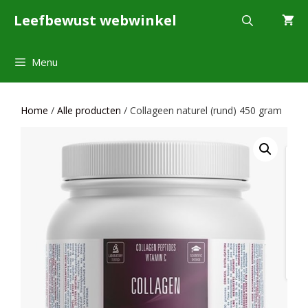
Ga
Leefbewust webwinkel
naar
de
inhoud
Menu
Home
/
Alle producten
/ Collageen naturel (rund) 450 gram