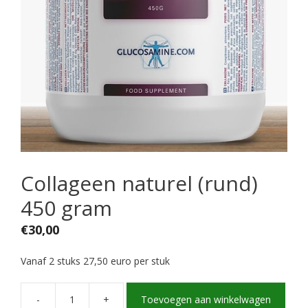
Collageen naturel (rund)
450 gram
€
30,00
Vanaf 2 stuks 27,50 euro per stuk
-
+
Toevoegen aan winkelwagen
Collageen