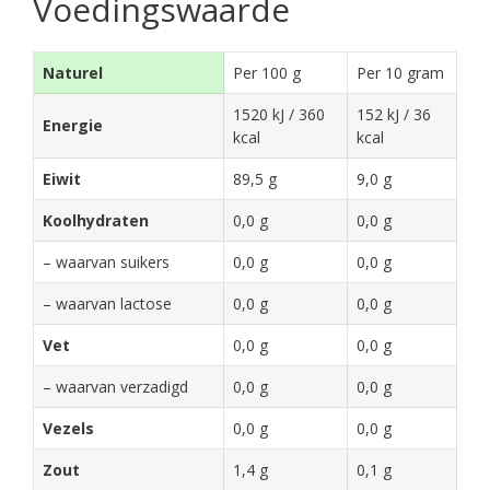
Voedingswaarde
Naturel
Per 100 g
Per 10 gram
1520 kJ / 360
152 kJ / 36
Energie
kcal
kcal
Eiwit
89,5 g
9,0 g
Koolhydraten
0,0 g
0,0 g
– waarvan suikers
0,0 g
0,0 g
– waarvan lactose
0,0 g
0,0 g
Vet
0,0 g
0,0 g
– waarvan verzadigd
0,0 g
0,0 g
Vezels
0,0 g
0,0 g
Zout
1,4 g
0,1 g