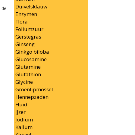
Duivelsklauw
t de
Enzymen
Flora
Foliumzuur
Gerstegras
Ginseng
Ginkgo biloba
Glucosamine
Glutamine
Glutathion
Glycine
Groenlipmossel
Hennepzaden
Huid
IJzer
Jodium
Kalium
Kaneel