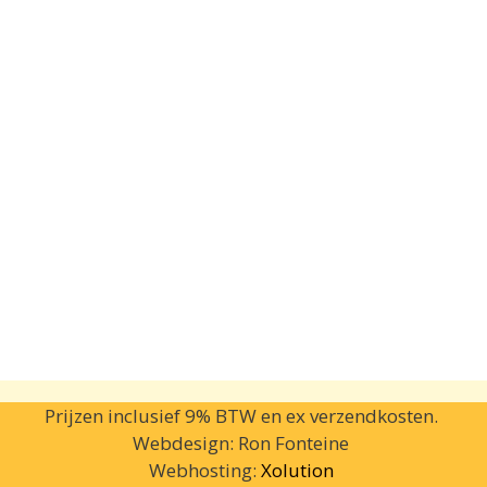
Prijzen inclusief 9% BTW en ex verzendkosten.
Webdesign: Ron Fonteine
Webhosting:
Xolution