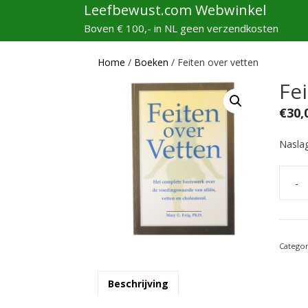
Ga
Leefbewust.com Webwinkel
naar
Boven € 100,- in NL geen verzendkosten
de
inhoud
Home
/
Boeken
/ Feiten over vetten
Fe
€
30,
Naslag
-
Feiten
over
vetten
aantal
Catego
Beschrijving