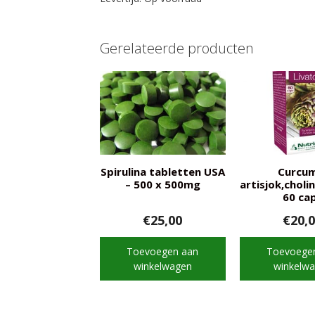
Gerelateerde producten
Spirulina tabletten USA
Curcum
– 500 x 500mg
artisjok,choli
60 ca
€
25,00
€
20,
Toevoegen aan
Toevoege
winkelwagen
winkelw