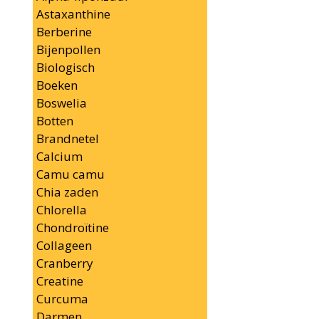
Astaxanthine
Berberine
Bijenpollen
Biologisch
Boeken
Boswelia
Botten
Brandnetel
Calcium
Camu camu
Chia zaden
Chlorella
Chondroïtine
Collageen
Cranberry
Creatine
Curcuma
Darmen