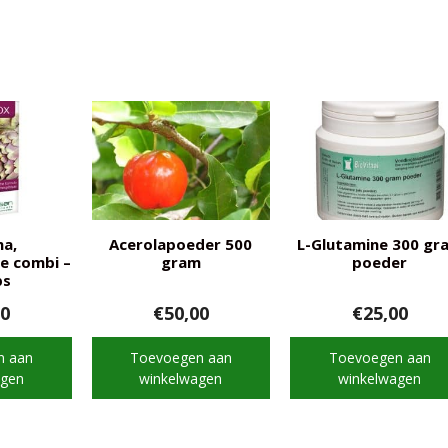
a,
Acerolapoeder 500
L-Glutamine 300 gr
ne combi –
gram
poeder
ps
00
€
50,00
€
25,00
n aan
Toevoegen aan
Toevoegen aan
agen
winkelwagen
winkelwagen