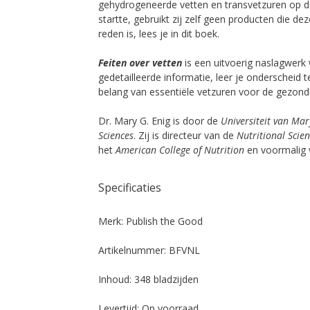
gehydrogeneerde vetten en transvetzuren op de
startte, gebruikt zij zelf geen producten die d
reden is, lees je in dit boek.
Feiten over vetten
is een uitvoerig naslagwerk
gedetailleerde informatie, leer je onderscheid t
belang van essentiële vetzuren voor de gezond
Dr. Mary G. Enig is door de
Universiteit van Ma
Sciences
. Zij is directeur van de
Nutritional Scien
het
American College of Nutrition
en voormalig 
Specificaties
Merk:
Publish the Good
Artikelnummer:
BFVNL
Inhoud:
348 bladzijden
Levertijd:
Op voorraad