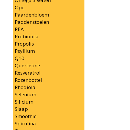
Omega 3 vetten
Opc
Paardenbloem
Paddenstoelen
PEA
Probiotica
Propolis
Psyllium
Q10
Quercetine
Resveratrol
Rozenbottel
Rhodiola
Selenium
Silicium
Slaap
Smoothie
Spirulina