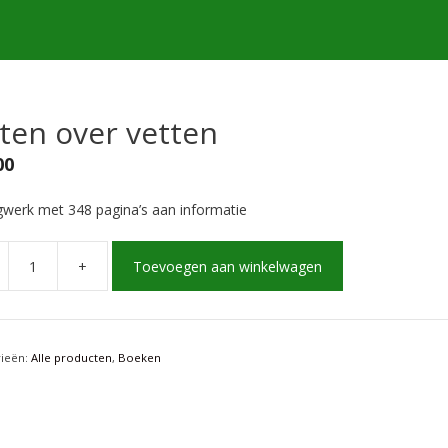
iten over vetten
00
werk met 348 pagina’s aan informatie
+
Toevoegen aan winkelwagen
rieën:
Alle producten
,
Boeken