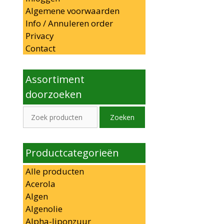
Algemene voorwaarden
Info / Annuleren order
Privacy
Contact
Assortiment
doorzoeken
Zoeken
Zoeken
naar:
Productcategorieën
Alle producten
Acerola
Algen
Algenolie
Alpha-liponzuur