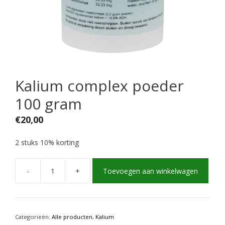
Kalium complex poeder
100 gram
€
20,00
2 stuks 10% korting
-
+
Toevoegen aan winkelwagen
Kalium
complex
poeder
100
gram
Categorieën:
Alle producten
,
Kalium