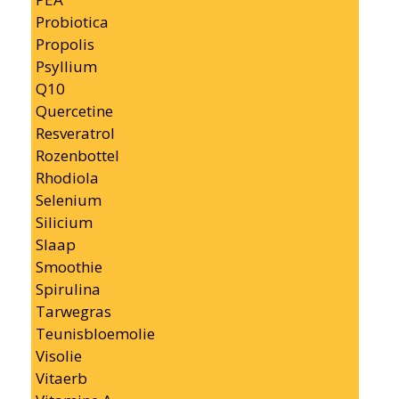
Probiotica
Propolis
Psyllium
Q10
Quercetine
Resveratrol
Rozenbottel
Rhodiola
Selenium
Silicium
Slaap
Smoothie
Spirulina
Tarwegras
Teunisbloemolie
Visolie
Vitaerb