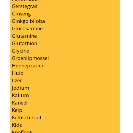
Gerstegras
Ginseng
Ginkgo biloba
Glucosamine
Glutamine
Glutathion
Glycine
Groenlipmossel
Hennepzaden
Huid
IJzer
Jodium
Kalium
Kaneel
Kelp
Keltisch zout
Kids
Knoflook