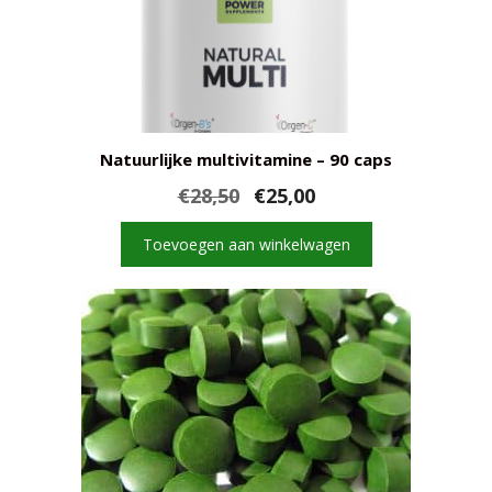
Natuurlijke multivitamine – 90 caps
Oorspronkelijke
Huidige
€
28,50
€
25,00
prijs
prijs
was:
is:
Toevoegen aan winkelwagen
€28,50.
€25,00.