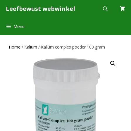
Ga
Leefbewust webwinkel
naar
de
inhoud
Menu
Home
/
Kalium
/ Kalium complex poeder 100 gram