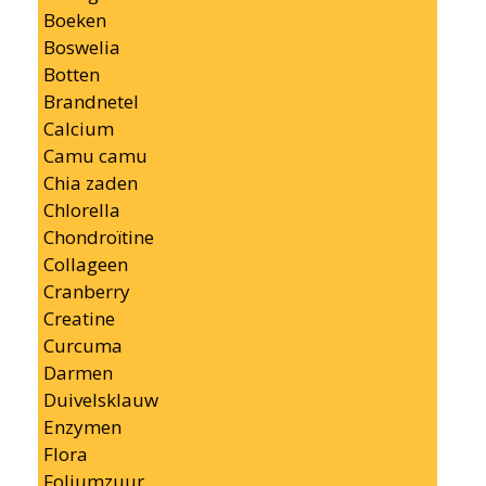
Boeken
Boswelia
Botten
Brandnetel
Calcium
Camu camu
Chia zaden
Chlorella
Chondroïtine
Collageen
Cranberry
Creatine
Curcuma
Darmen
Duivelsklauw
Enzymen
Flora
Foliumzuur