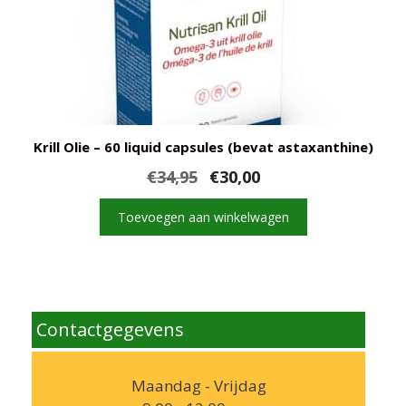
Krill Olie – 60 liquid capsules (bevat astaxanthine)
Oorspronkelijke
Huidige
€
34,95
€
30,00
prijs
prijs
was:
is:
Toevoegen aan winkelwagen
€34,95.
€30,00.
Contactgegevens
Maandag - Vrijdag