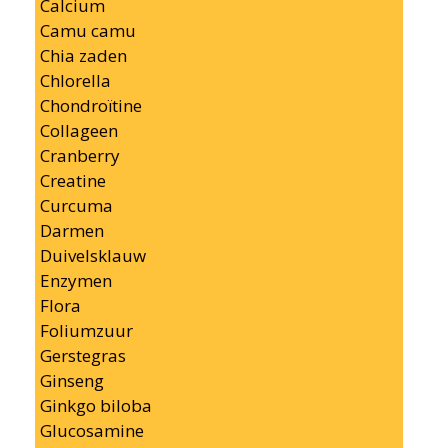
Calcium
Camu camu
Chia zaden
Chlorella
Chondroïtine
Collageen
Cranberry
Creatine
Curcuma
Darmen
Duivelsklauw
Enzymen
Flora
Foliumzuur
Gerstegras
Ginseng
Ginkgo biloba
Glucosamine