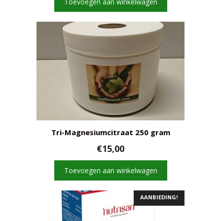
Toevoegen aan winkelwagen
€25,00.
€20,00.
Tri-Magnesiumcitraat 250 gram
€
15,00
Toevoegen aan winkelwagen
AANBIEDING!