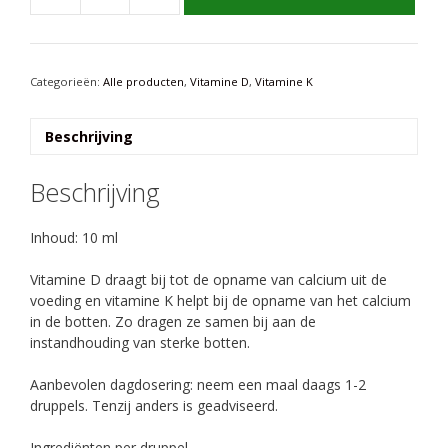
D3
&
K2
druppels
Categorieën:
Alle producten
,
Vitamine D
,
Vitamine K
10ml
aantal
Beschrijving
Beschrijving
Inhoud: 10 ml
Vitamine D draagt bij tot de opname van calcium uit de
voeding en vitamine K helpt bij de opname van het calcium
in de botten. Zo dragen ze samen bij aan de
instandhouding van sterke botten.
Aanbevolen dagdosering: neem een maal daags 1-2
druppels. Tenzij anders is geadviseerd.
Ingrediënten per druppel