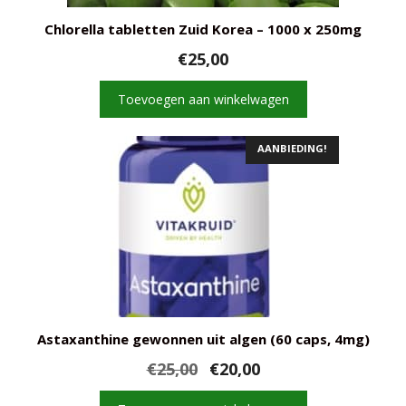
Chlorella tabletten Zuid Korea – 1000 x 250mg
€
25,00
Toevoegen aan winkelwagen
AANBIEDING!
Astaxanthine gewonnen uit algen (60 caps, 4mg)
Oorspronkelijke
Huidige
€
25,00
€
20,00
prijs
prijs
was:
is: