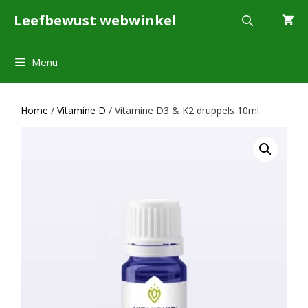
Ga
Leefbewust webwinkel
naar
de
inhoud
Menu
Home
/
Vitamine D
/ Vitamine D3 & K2 druppels 10ml