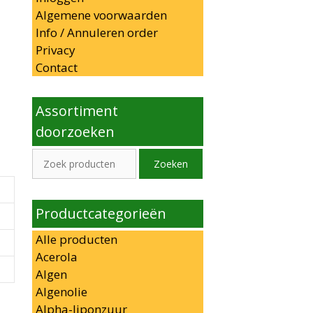
Algemene voorwaarden
Info / Annuleren order
Privacy
Contact
Assortiment
doorzoeken
Zoeken
Zoeken
naar:
Productcategorieën
Alle producten
Acerola
Algen
Algenolie
Alpha-liponzuur