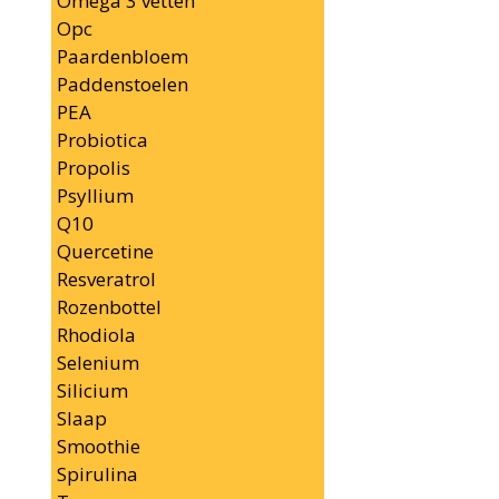
Omega 3 vetten
Opc
Paardenbloem
Paddenstoelen
PEA
Probiotica
Propolis
Psyllium
Q10
Quercetine
Resveratrol
Rozenbottel
Rhodiola
Selenium
Silicium
Slaap
Smoothie
Spirulina