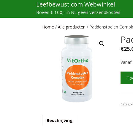
Ga
Leefbewust.com Webwinkel
naar
Boven € 100,- in NL geen verzendkosten
de
inhoud
Home
/
Alle producten
/ Paddenstoelen Compl
Pa
€
25,
Vanaf 
Padde
To
Compl
aantal
Catego
Beschrijving