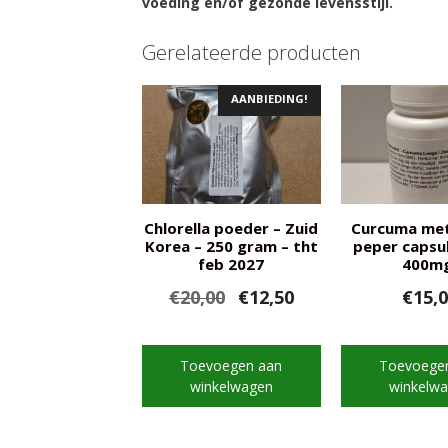
voeding en/of gezonde levensstijl.
Gerelateerde producten
AANBIEDING!
Chlorella poeder – Zuid
Curcuma met
Korea – 250 gram – tht
peper capsul
feb 2027
400m
Oorspronkelijke
Huidige
€
20,00
€
12,50
€
15,
prijs
prijs
was:
is:
€20,00.
€12,50.
Toevoegen aan
Toevoege
winkelwagen
winkelw