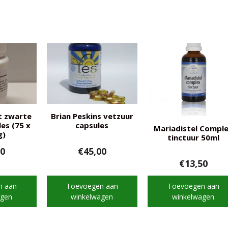
 zwarte
Brian Peskins vetzuur
es (75 x
capsules
Mariadistel Compl
g)
tinctuur 50ml
00
€
45,00
€
13,50
n aan
Toevoegen aan
Toevoegen aan
agen
winkelwagen
winkelwagen