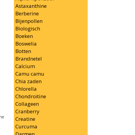
Astaxanthine
Berberine
Bijenpollen
Biologisch
Boeken
Boswelia
Botten
Brandnetel
Calcium
Camu camu
Chia zaden
Chlorella
Chondroïtine
Collageen
Cranberry
che
Creatine
Curcuma
Darmen