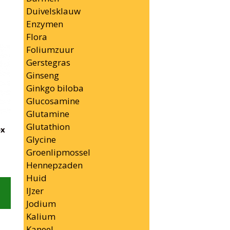
Duivelsklauw
Enzymen
Flora
Foliumzuur
Gerstegras
Ginseng
Ginkgo biloba
Glucosamine
Glutamine
Glutathion
ex
Glycine
Groenlipmossel
Hennepzaden
Huid
IJzer
Jodium
Kalium
Kaneel