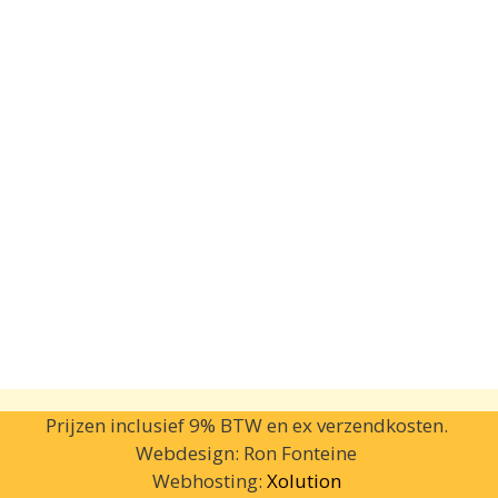
Prijzen inclusief 9% BTW en ex verzendkosten.
Webdesign: Ron Fonteine
Webhosting:
Xolution