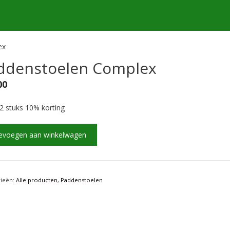
ex
ddenstoelen Complex
00
2 stuks 10% korting
nstoelen
evoegen aan winkelwagen
ex
rieën:
Alle producten
,
Paddenstoelen