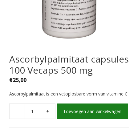
Ascorbylpalmitaat capsules
100 Vecaps 500 mg
€
25,00
Ascorbylpalmitaat is een vetoplosbare vorm van vitamine C
-
+
Toevoegen aan winkelwagen
Ascorbylpalmitaat
capsules
100
Vecaps