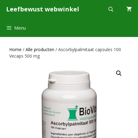
Ga
Leefbewust webwinkel
naar
de
inhoud
Menu
Home
/
Alle producten
/ Ascorbylpalmitaat capsules 100
Vecaps 500 mg