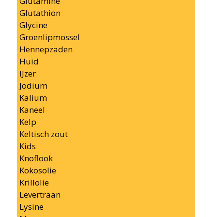
Glutamine
Glutathion
Glycine
Groenlipmossel
Hennepzaden
Huid
IJzer
Jodium
Kalium
Kaneel
Kelp
Keltisch zout
Kids
Knoflook
Kokosolie
Krillolie
Levertraan
Lysine