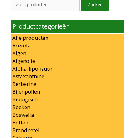
Zoeken
Zoeken
naar:
Productcategorieën
Alle producten
Acerola
Algen
Algenolie
Alpha-liponzuur
Astaxanthine
Berberine
Bijenpollen
Biologisch
Boeken
Boswelia
Botten
Brandnetel
Calcium