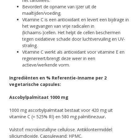
het tandvlees.
Bevordert de opname van ijzer uit de
maaltijden/voeding.
Vitamine C is een antioxidant en levert een bijdrage in
het wegvangen van vrije radicalen in
(lichaams-)cellen. Het helpt de cellen beschermen
tegen oxidatieve schade door luchtvervuiling en UV-
straling.
Vitamine C werkt als antioxidant voor vitamine E en
regenereert/brengt deze weer in een
actieve/werkende vorm.
Ingrediënten en % Referentie-Inname per 2
vegetarische capsules:
Ascobylpalmitaat 1000 mg
1000 mg ascorbylpalmitaat bestaat voor 420 mg uit
vitamine C (= 525% RI) en 580 mg palmitinezuur
.
Vulstof: microkristallijne cellulose. Antiklontermiddel:
siliciumdioxide. Capsulewand: HPMC.