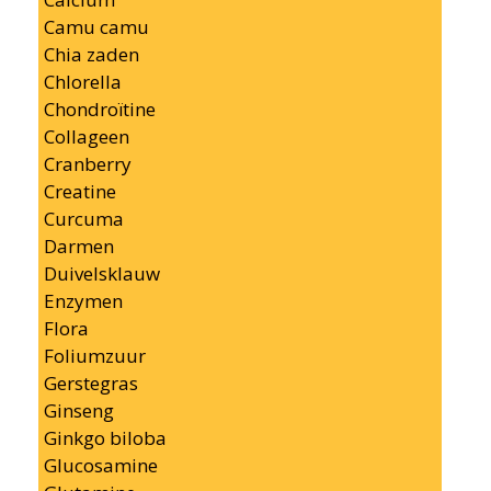
Camu camu
Chia zaden
Chlorella
Chondroïtine
Collageen
Cranberry
Creatine
Curcuma
Darmen
Duivelsklauw
Enzymen
Flora
Foliumzuur
Gerstegras
Ginseng
Ginkgo biloba
Glucosamine