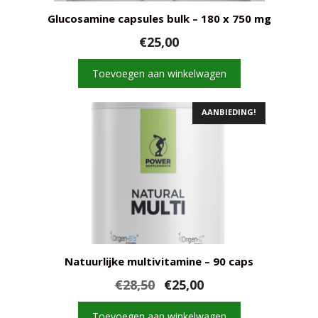
Glucosamine capsules bulk – 180 x 750 mg
€
25,00
Toevoegen aan winkelwagen
AANBIEDING!
Natuurlijke multivitamine – 90 caps
Oorspronkelijke
Huidige
€
28,50
€
25,00
prijs
prijs
was:
is:
Toevoegen aan winkelwagen