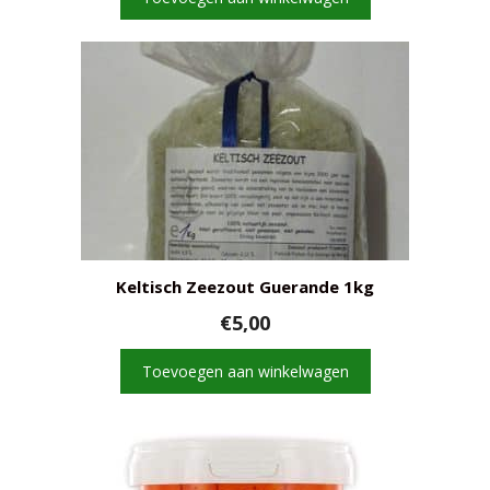
€28,50.
€25,00.
Keltisch Zeezout Guerande 1kg
€
5,00
Toevoegen aan winkelwagen