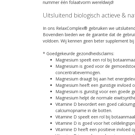
nummer één folaatvorm wereldwijd!
Uitsluitend biologisch actieve & n
In ons RelaxComplex® gebruiken we uitsluitend
Bovendien bieden we de garantie dat de gebrui
voldoen. Wij kennen geen beter supplement bij
* Goedgekeurde gezondheidsclaims:
Magnesium speelt een rol bij botaanmaa
Magnesium is goed voor de gemoedstoest
concentratievermogen.
Magnesium draagt bij aan het energiele
Magnesium heeft een gunstige invloed o
Magnesium is gunstig voor een goede gee
Magnesium helpt de normale eiwitsynthe
Vitamine D bevordert een goed calciumge
calciumopname in de botten.
Vitamine D speelt een rol bij botaanmaak
Vitamine D is goed voor het celdelingspr
Vitamine D heeft een positieve invloed