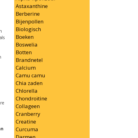
Astaxanthine
Berberine
Bijenpollen
Biologisch
n
Boeken
als
Boswelia
Botten
n
Brandnetel
Calcium
Camu camu
Chia zaden
Chlorella
Chondroïtine
re
Collageen
Cranberry
Creatine
Curcuma
an
Darmen