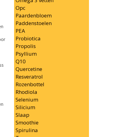
Omega 3 vetten
Opc
Paardenbloem
Paddenstoelen
en
PEA
Probiotica
oor
Propolis
Psyllium
Q10
ss
Quercetine
Resveratrol
Rozenbottel
Rhodiola
Selenium
en
Silicium
Slaap
Smoothie
Spirulina