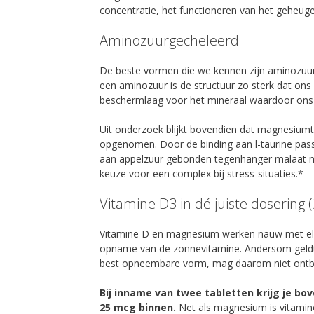
concentratie, het functioneren van het geheu
Aminozuurgecheleerd
De beste vormen die we kennen zijn aminozuurg
een aminozuur is de structuur zo sterk dat on
beschermlaag voor het mineraal waardoor ons
Uit onderzoek blijkt bovendien dat magnesiumta
opgenomen. Door de binding aan l-taurine pas
aan appelzuur gebonden tegenhanger malaat n
keuze voor een complex bij stress-situaties.*
Vitamine D3 in dé juiste dosering
Vitamine D en magnesium werken nauw met el
opname van de zonnevitamine. Andersom geldt 
best opneembare vorm, mag daarom niet ontb
Bij inname van twee tabletten krijg je b
25 mcg binnen.
Net als magnesium is vitamin