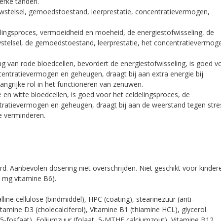
erke tanden.
nuwstelsel, gemoedstoestand, leerprestatie, concentratievermogen,
elingsproces, vermoeidheid en moeheid, de energiestofwisseling, de
stelsel, de gemoedstoestand, leerprestatie, het concentratievermog
ng van rode bloedcellen, bevordert de energiestofwisseling, is goed v
entratievermogen en geheugen, draagt bij aan extra energie bij
ngrijke rol in het functioneren van zenuwen.
 en witte bloedcellen, is goed voor het celdelingsproces, de
tratievermogen en geheugen, draagt bij aan de weerstand tegen stre
e verminderen.
rd. Aanbevolen dosering niet overschrijden. Niet geschikt voor kinder
3 mg vitamine B6).
ne cellulose (bindmiddel), HPC (coating), stearinezuur (anti-
itamine D3 (cholecalciferol), Vitamine B1 (thiamine HCL), glycerol
-5-fosfaat), Foliumzuur (folaat, 5-MTHF calciumzout), Vitamine B12