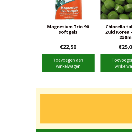
Magnesium Trio 90
Chlorella t
softgels
Zuid Korea 
250m
€
22,50
€
25,
Toevoegen aan
Toevoege
winkelwagen
winkelw