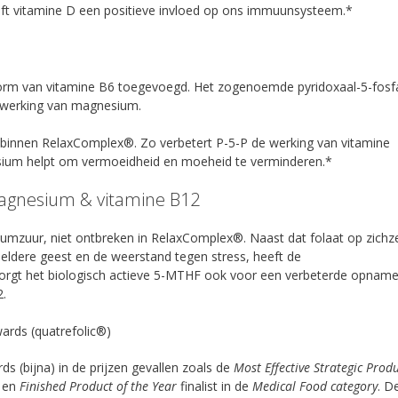
ft vitamine D een positieve invloed op ons immuunsysteem.*
vorm van vitamine B6 toegevoegd. Het zogenoemde pyridoxaal-5-fosf
 werking van magnesium.
 binnen RelaxComplex®. Zo verbetert P-5-P de werking van vitamine
sium helpt om vermoeidheid en moeheid te verminderen.*
magnesium & vitamine B12
iumzuur, niet ontbreken in RelaxComplex®. Naast dat folaat op zichze
eldere geest en de weerstand tegen stress, heeft de
orgt het biologisch actieve 5-MTHF ook voor een verbeterde opnam
2.
ards (quatrefolic®)
ds (bijna) in de prijzen gevallen zoals de
Most Effective Strategic Prod
t en
Finished Product of the Year
finalist in de
Medical Food category
. D