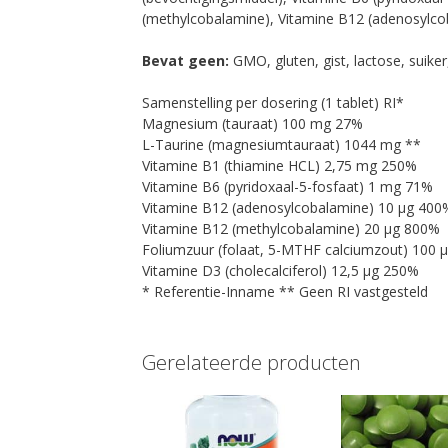
(methylcobalamine), Vitamine B12 (adenosylco
Bevat geen:
GMO, gluten, gist, lactose, suike
Samenstelling per dosering (1 tablet) RI*
Magnesium (tauraat) 100 mg 27%
L-Taurine (magnesiumtauraat) 1044 mg **
Vitamine B1 (thiamine HCL) 2,75 mg 250%
Vitamine B6 (pyridoxaal-5-fosfaat) 1 mg 71%
Vitamine B12 (adenosylcobalamine) 10 µg 400
Vitamine B12 (methylcobalamine) 20 µg 800%
Foliumzuur (folaat, 5-MTHF calciumzout) 100 
Vitamine D3 (cholecalciferol) 12,5 µg 250%
* Referentie-Inname ** Geen RI vastgesteld
Gerelateerde producten