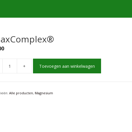
laxComplex®
00
+
Toevoegen aan winkelwagen
Complex®
rieën:
Alle producten
,
Magnesium