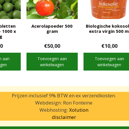
abletten
Acerolapoeder 500
Biologische kokosol
– 1000 x
gram
extra virgin 500 m
g
00
€
50,00
€
10,00
n aan
Toevoegen aan
Toevoegen aan
agen
winkelwagen
winkelwagen
Prijzen inclusief 9% BTW en ex verzendkosten.
Webdesign: Ron Fonteine
Webhosting:
Xolution
disclaimer