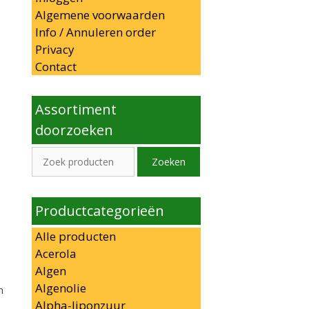
Algemene voorwaarden
Info / Annuleren order
Privacy
Contact
Assortiment
doorzoeken
Zoeken
Zoeken
naar:
Productcategorieën
Alle producten
Acerola
Algen
Algenolie
n
Alpha-liponzuur