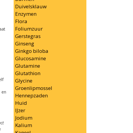
Duivelsklauw
Enzymen
Flora
Foliumzuur
aat
Gerstegras
Ginseng
Ginkgo biloba
Glucosamine
Glutamine
Glutathion
lf
Glycine
Groenlipmossel
e en
Hennepzaden
Huid
IJzer
Jodium
uct
Kalium
e
Kaneel