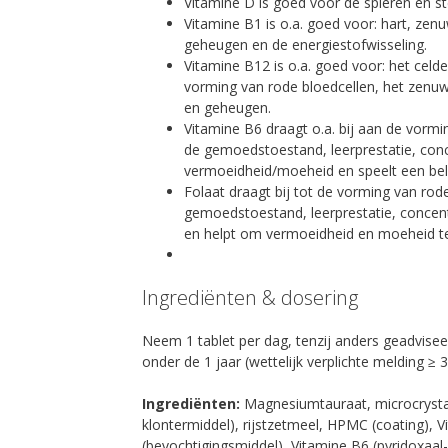
Vitamine D is goed voor de spieren en st
Vitamine B1 is o.a. goed voor: hart, ze
geheugen en de energiestofwisseling.
Vitamine B12 is o.a. goed voor: het celd
vorming van rode bloedcellen, het zenuw
en geheugen.
Vitamine B6 draagt o.a. bij aan de vormi
de gemoedstoestand, leerprestatie, conc
vermoeidheid/moeheid en speelt een bela
Folaat draagt bij tot de vorming van rode
gemoedstoestand, leerprestatie, concen
en helpt om vermoeidheid en moeheid t
Ingrediënten & dosering
Neem 1 tablet per dag, tenzij anders geadvisee
onder de 1 jaar (wettelijk verplichte melding ≥ 
Ingrediënten:
Magnesiumtauraat, microcrystalli
klontermiddel), rijstzetmeel, HPMC (coating), V
(bevochtigingsmiddel), Vitamine B6 (pyridoxaal