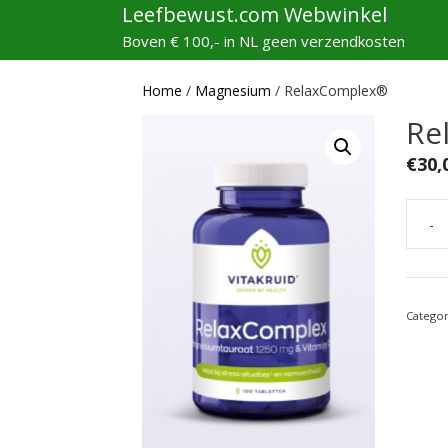
Ga
Leefbewust.com Webwinkel
naar
Boven € 100,- in NL geen verzendkosten
de
inhoud
Home
/
Magnesium
/ RelaxComplex®
Re
€
30,
-
Relax
aantal
Catego