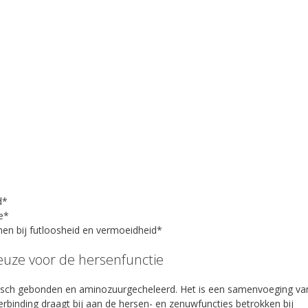
d*
e*
n bij futloosheid en vermoeidheid*
euze voor de hersenfunctie
isch gebonden en aminozuurgecheleerd. Het is een samenvoeging va
rbinding draagt bij aan de hersen- en zenuwfuncties betrokken bij