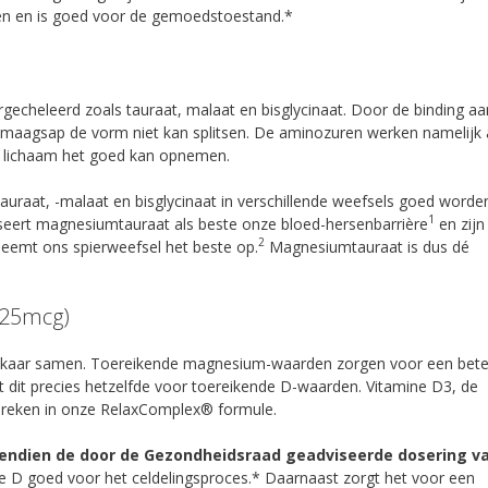
gen en is goed voor de gemoedstoestand.*
echeleerd zoals tauraat, malaat en bisglycinaat. Door de binding aa
s maagsap de vorm niet kan splitsen. De aminozuren werken namelijk 
 lichaam het goed kan opnemen.
uraat, -malaat en bisglycinaat in verschillende weefsels goed worde
1
seert magnesiumtauraat als beste onze bloed-hersenbarrière
en zijn
2
eemt ons spierweefsel het beste op.
Magnesiumtauraat is dus dé
 (25mcg)
kaar samen. Toereikende magnesium-waarden zorgen voor een bete
dit precies hetzelfde voor toereikende D-waarden. Vitamine D3, de
reken in onze RelaxComplex® formule.
ovendien de door de Gezondheidsraad geadviseerde dosering v
e D goed voor het celdelingsproces.* Daarnaast zorgt het voor een