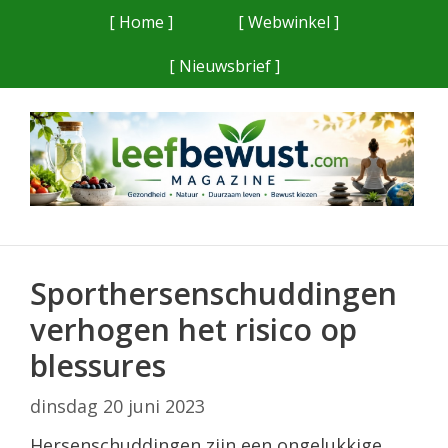
Ga
[ Home ]
[ Webwinkel ]
naar
[ Nieuwsbrief ]
de
inhoud
Sporthersenschuddingen
verhogen het risico op
blessures
dinsdag 20 juni 2023
Hersenschuddingen zijn een ongelukkige