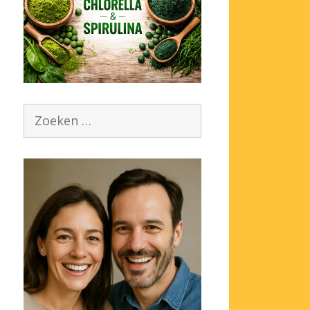
Zoek
naar: