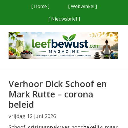
Ga
[ Home ]
[ Webwinkel ]
naar
[ Nieuwsbrief ]
de
inhoud
Verhoor Dick Schoof en
Mark Rutte – corona
beleid
vrijdag 12 juni 2026
Schoof: crisisaanpak was noodzakelijk, maar