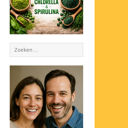
Zoek
naar: