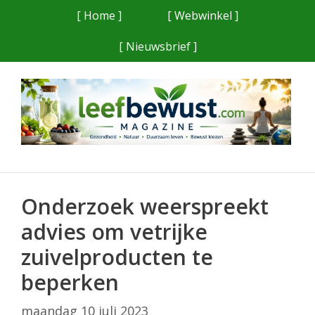
Ga
[ Home ]
[ Webwinkel ]
naar
[ Nieuwsbrief ]
de
inhoud
Onderzoek weerspreekt
advies om vetrijke
zuivelproducten te
beperken
maandag 10 juli 2023