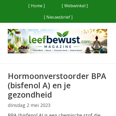
Ga
[ Home ]
[ Webwinkel ]
naar
[ Nieuwsbrief ]
de
inhoud
Hormoonverstoorder BPA
(bisfenol A) en je
gezondheid
dinsdag 2 mei 2023
BPA (bisfenol A) is een chemische stof die