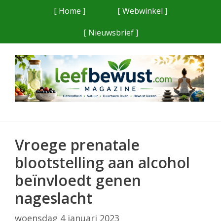
Ga
[ Home ]
[ Webwinkel ]
naar
[ Nieuwsbrief ]
de
inhoud
Vroege prenatale
blootstelling aan alcohol
beïnvloedt genen
nageslacht
woensdag 4 januari 2023