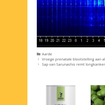
Categorieën
Aarde
Vroege prenatale blootstelling aan 
Sap van Sarunashis remt longkanker