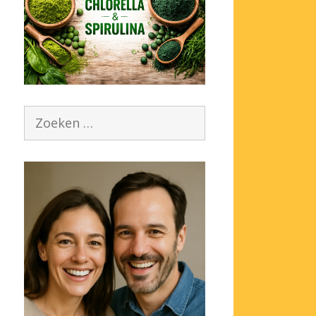
Zoek
naar: