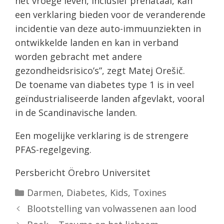
het vroege leven, inclusief prenataal, kan
een verklaring bieden voor de veranderende
incidentie van deze auto-immuunziekten in
ontwikkelde landen en kan in verband
worden gebracht met andere
gezondheidsrisico’s”, zegt Matej Orešič.
De toename van diabetes type 1 is in veel
geïndustrialiseerde landen afgevlakt, vooral
in de Scandinavische landen.
Een mogelijke verklaring is de strengere
PFAS-regelgeving.
Persbericht Örebro Universitet
Categorieën
Darmen
,
Diabetes
,
Kids
,
Toxines
Blootstelling van volwassenen aan lood