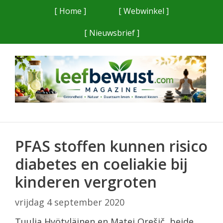
Ga
[ Home ]
[ Webwinkel ]
naar
[ Nieuwsbrief ]
de
inhoud
PFAS stoffen kunnen risico
diabetes en coeliakie bij
kinderen vergroten
vrijdag 4 september 2020
Tuulia Hyötyläinen en Matej Orešič, beide