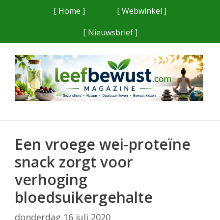
Ga
[ Home ]
[ Webwinkel ]
naar
[ Nieuwsbrief ]
de
inhoud
Een vroege wei-proteïne
snack zorgt voor
verhoging
bloedsuikergehalte
donderdag 16 juli 2020