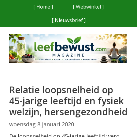
Ga
[ Home ]
[ Webwinkel ]
naar
[ Nieuwsbrief ]
de
inhoud
Relatie loopsnelheid op
45-jarige leeftijd en fysiek
welzijn, hersengezondheid
woensdag 8 januari 2020
De loopsnelheid op 45-jarige leeftijd werd