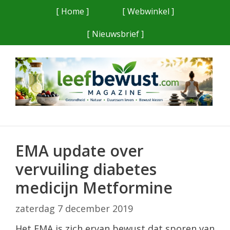
Ga
[ Home ]
[ Webwinkel ]
naar
[ Nieuwsbrief ]
de
inhoud
EMA update over
vervuiling diabetes
medicijn Metformine
zaterdag 7 december 2019
Het EMA is zich ervan bewust dat sporen van