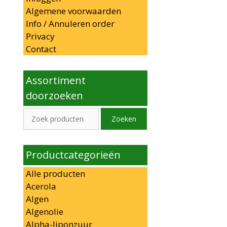
Algemene voorwaarden
Info / Annuleren order
Privacy
Contact
Assortiment
doorzoeken
Zoeken
Zoeken
naar:
Productcategorieën
Alle producten
Acerola
Algen
Algenolie
Alpha-liponzuur