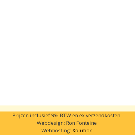
Prijzen inclusief 9% BTW en ex verzendkosten.
Webdesign: Ron Fonteine
Webhosting:
Xolution