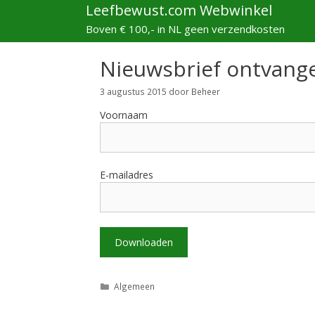
Ga
Leefbewust.com Webwinkel
naar
Boven € 100,- in NL geen verzendkosten
de
inhoud
Nieuwsbrief ontvang
3 augustus 2015
door
Beheer
Voornaam
E-mailadres
Categorieën
Algemeen