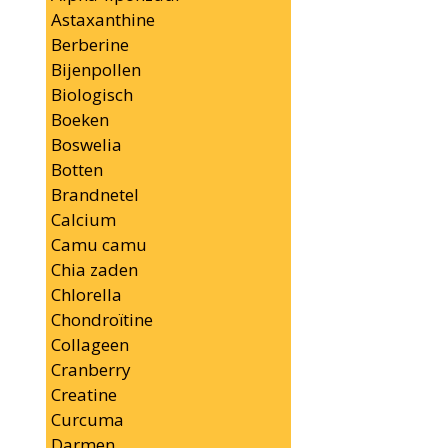
Astaxanthine
Berberine
Bijenpollen
Biologisch
Boeken
Boswelia
Botten
Brandnetel
Calcium
Camu camu
Chia zaden
Chlorella
Chondroïtine
Collageen
Cranberry
Creatine
Curcuma
Darmen