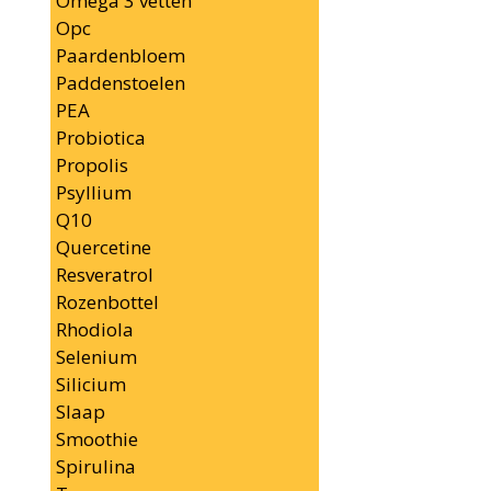
Omega 3 vetten
Opc
Paardenbloem
Paddenstoelen
PEA
Probiotica
Propolis
Psyllium
Q10
Quercetine
Resveratrol
Rozenbottel
Rhodiola
Selenium
Silicium
Slaap
Smoothie
Spirulina