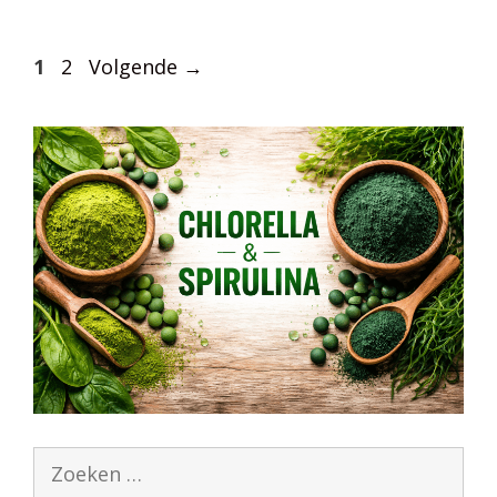
Pagina
Pagina
1
2
Volgende
→
Zoek
naar: