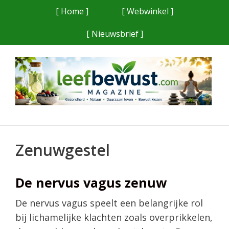
Ga
[ Home ]
[ Webwinkel ]
naar
[ Nieuwsbrief ]
de
inhoud
Zenuwgestel
De nervus vagus zenuw
De nervus vagus speelt een belangrijke rol
bij lichamelijke klachten zoals overprikkelen,