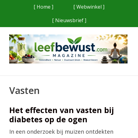
Ga
[ Home ]
[ Webwinkel ]
naar
[ Nieuwsbrief ]
de
inhoud
Vasten
Het effecten van vasten bij
diabetes op de ogen
In een onderzoek bij muizen ontdekten