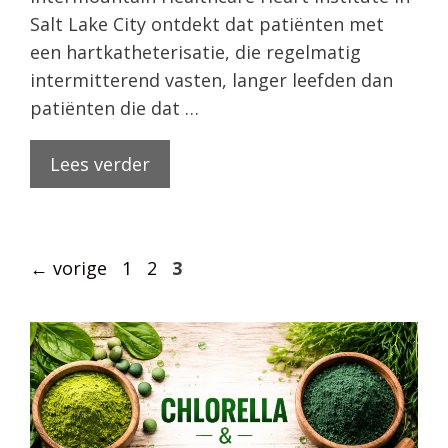
Salt Lake City ontdekt dat patiënten met
een hartkatheterisatie, die regelmatig
intermitterend vasten, langer leefden dan
patiënten die dat …
Lees verder
Pagina
Pagina
Pagina
←
vorige
1
2
3