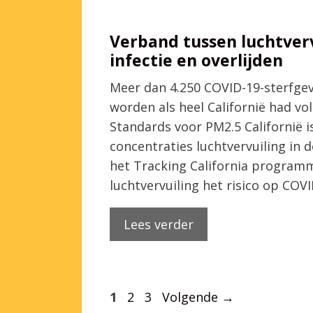
Verband tussen luchtverv
infectie en overlijden
Meer dan 4.250 COVID-19-sterfge
worden als heel Californië had vo
Standards voor PM2.5 Californië i
concentraties luchtvervuiling in 
het Tracking California programma
luchtvervuiling het risico op COVI
Lees verder
Pagina
Pagina
Pagina
1
2
3
Volgende
→