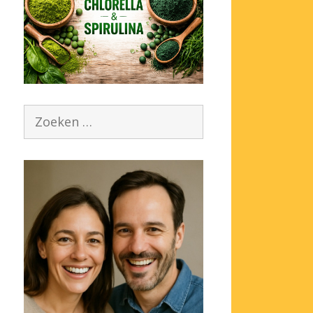
Zoek
naar: