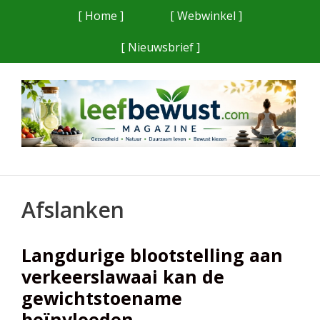
Ga
[ Home ]
[ Webwinkel ]
naar
[ Nieuwsbrief ]
de
inhoud
Afslanken
Langdurige blootstelling aan
verkeerslawaai kan de
gewichtstoename
beïnvloeden