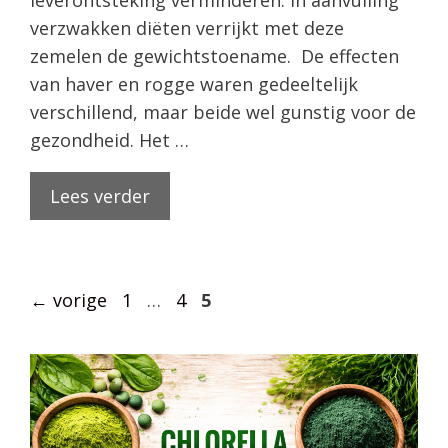
leverontsteking verminderen. In aanvulling
verzwakken diëten verrijkt met deze
zemelen de gewichtstoename. De effecten
van haver en rogge waren gedeeltelijk
verschillend, maar beide wel gunstig voor de
gezondheid. Het …
Lees verder
Pagina
Pagina
Pagina
←
vorige
1
…
4
5