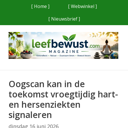
Ga
[ Home ]
[ Webwinkel ]
naar
[ Nieuwsbrief ]
de
inhoud
Oogscan kan in de
toekomst vroegtijdig hart-
en hersenziekten
signaleren
dinsdag 16 juni 2026