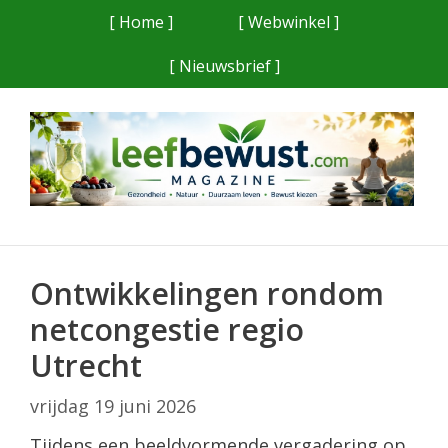
Ga
[ Home ]
[ Webwinkel ]
naar
[ Nieuwsbrief ]
de
inhoud
Ontwikkelingen rondom
netcongestie regio
Utrecht
vrijdag 19 juni 2026
Tijdens een beeldvormende vergadering op