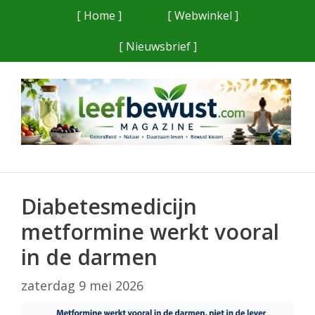
Ga
[ Home ]
[ Webwinkel ]
naar
[ Nieuwsbrief ]
de
inhoud
Diabetesmedicijn
metformine werkt vooral
in de darmen
zaterdag 9 mei 2026