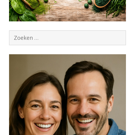
Zoek
naar: