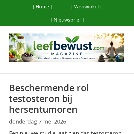
Ga
[ Home ]
[ Webwinkel ]
naar
[ Nieuwsbrief ]
de
inhoud
Beschermende rol
testosteron bij
hersentumoren
donderdag 7 mei 2026
Een nieuwe studie laat zien dat testosteron