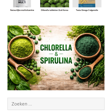
Zoek
naar: