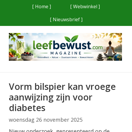
Ga
[ Home ]
[ Webwinkel ]
naar
[ Nieuwsbrief ]
de
inhoud
Vorm bilspier kan vroege
aanwijzing zijn voor
diabetes
woensdag 26 november 2025
Nieuw onderzoek, gepresenteerd op de