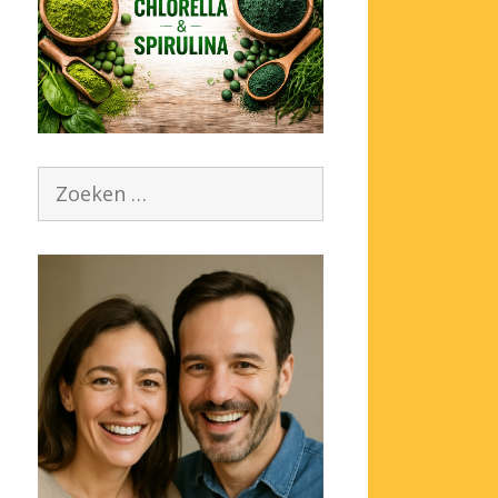
Zoek
naar: