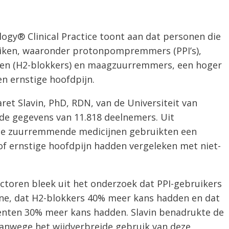
ogy® Clinical Practice toont aan dat personen die
ken, waaronder protonpompremmers (PPI’s),
ten (H2-blokkers) en maagzuurremmers, een hoger
n ernstige hoofdpijn.
et Slavin, PhD, RDN, van de Universiteit van
rde gegevens van 11.818 deelnemers. Uit
die zuurremmende medicijnen gebruikten een
of ernstige hoofdpijn hadden vergeleken met niet-
actoren bleek uit het onderzoek dat PPI-gebruikers
e, dat H2-blokkers 40% meer kans hadden en dat
nten 30% meer kans hadden. Slavin benadrukte de
anwege het wijdverbreide gebruik van deze