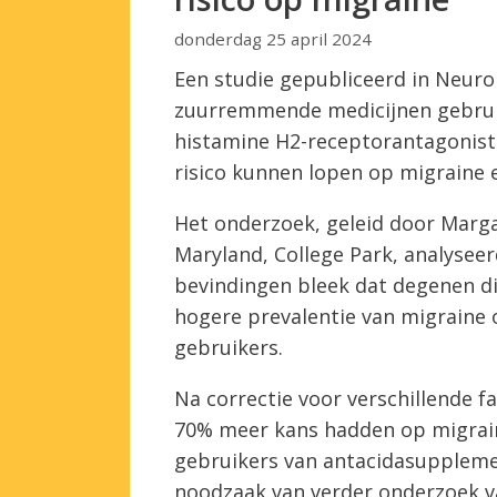
donderdag 25 april 2024
Een studie gepubliceerd in Neurol
zuurremmende medicijnen gebrui
histamine H2-receptorantagonis
risico kunnen lopen op migraine e
Het onderzoek, geleid door Margar
Maryland, College Park, analysee
bevindingen bleek dat degenen 
hogere prevalentie van migraine 
gebruikers.
Na correctie voor verschillende f
70% meer kans hadden op migrain
gebruikers van antacidasuppleme
noodzaak van verder onderzoek v