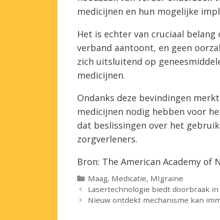
medicijnen en hun mogelijke impl
Het is echter van cruciaal belan
verband aantoont, en geen oorzak
zich uitsluitend op geneesmiddel
medicijnen.
Ondanks deze bevindingen merkte
medicijnen nodig hebben voor het
dat beslissingen over het gebru
zorgverleners.
Bron: The American Academy of 
Categorieën
Maag
,
Medicatie
,
MIgraine
Lasertechnologie biedt doorbraak in 
Nieuw ontdekt mechanisme kan immu