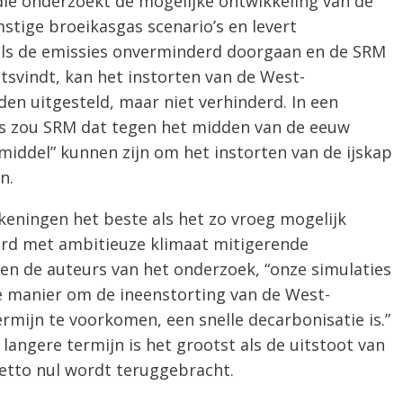
udie onderzoekt de mogelijke ontwikkeling van de
stige broeikasgas scenario’s en levert
 als de emissies onverminderd doorgaan en de SRM
tsvindt, kan het instorten van de West-
den uitgesteld, maar niet verhinderd. In een
s zou SRM dat tegen het midden van de eeuw
pmiddel” kunnen zijn om het instorten van de ijskap
n.
eningen het beste als het zo vroeg mogelijk
rd met ambitieuze klimaat mitigerende
n de auteurs van het onderzoek, “onze simulaties
e manier om de ineenstorting van de West-
ermijn te voorkomen, een snelle decarbonisatie is.”
 langere termijn is het grootst als de uitstoot van
netto nul wordt teruggebracht.