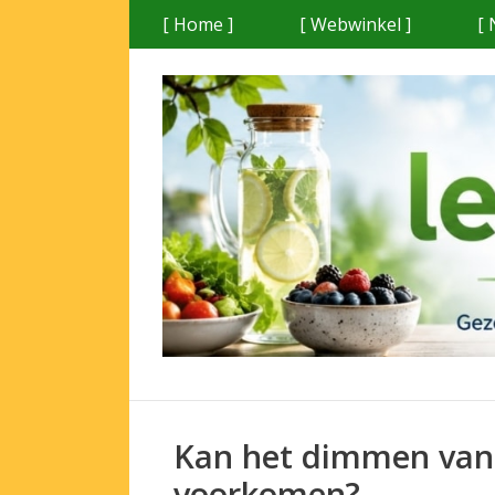
Ga
[ Home ]
[ Webwinkel ]
[ 
naar
de
inhoud
Kan het dimmen van 
voorkomen?