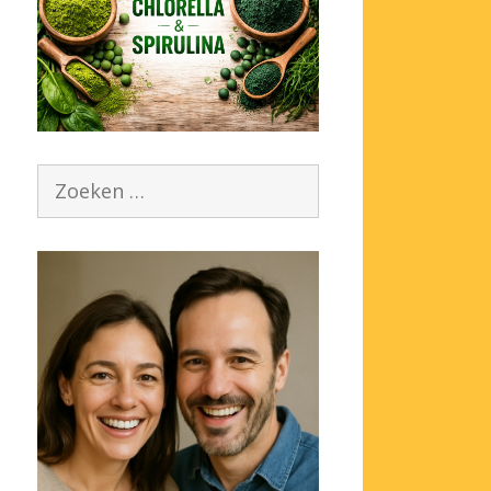
Zoek
naar: