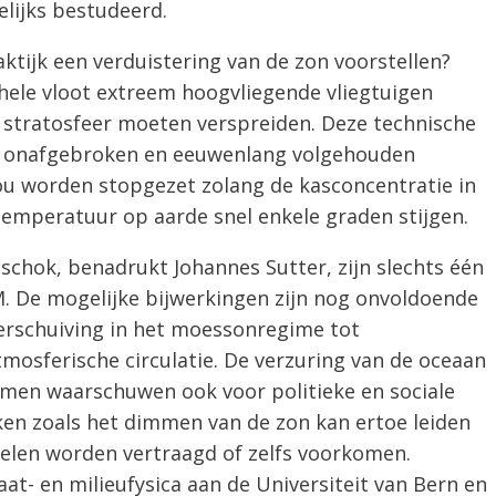
lijks bestudeerd.
ktijk een verduistering van de zon voorstellen?
hele vloot extreem hoogvliegende vliegtuigen
 stratosfeer moeten verspreiden. Deze technische
er onafgebroken en eeuwenlang volgehouden
ou worden stopgezet zolang de kasconcentratie in
temperatuur op aarde snel enkele graden stijgen.
schok, benadrukt Johannes Sutter, zijn slechts één
. De mogelijke bijwerkingen zijn nog onvoldoende
erschuiving in het moessonregime tot
mosferische circulatie. De verzuring van de oceaan
mmen waarschuwen ook voor politieke en sociale
eken zoals het dimmen van de zon kan ertoe leiden
len worden vertraagd of zelfs voorkomen.
t- en milieufysica aan de Universiteit van Bern en