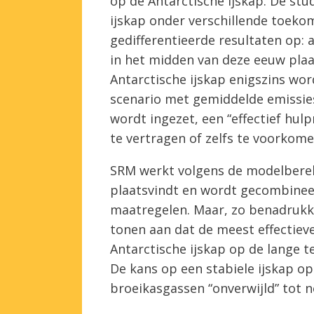
op de Antarctische ijskap. De st
ijskap onder verschillende toekom
gedifferentieerde resultaten op:
in het midden van deze eeuw plaa
Antarctische ijskap enigszins wor
scenario met gemiddelde emissie
wordt ingezet, een “effectief hul
te vertragen of zelfs te voorkome
SRM werkt volgens de modelberek
plaatsvindt en wordt gecombinee
maatregelen. Maar, zo benadrukke
tonen aan dat de meest effectiev
Antarctische ijskap op de lange t
De kans op een stabiele ijskap op
broeikasgassen “onverwijld” tot 