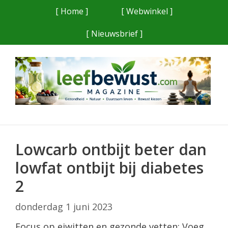
Ga
[ Home ]
[ Webwinkel ]
naar
[ Nieuwsbrief ]
de
inhoud
Lowcarb ontbijt beter dan
lowfat ontbijt bij diabetes
2
donderdag 1 juni 2023
Focus op eiwitten en gezonde vetten: Voeg