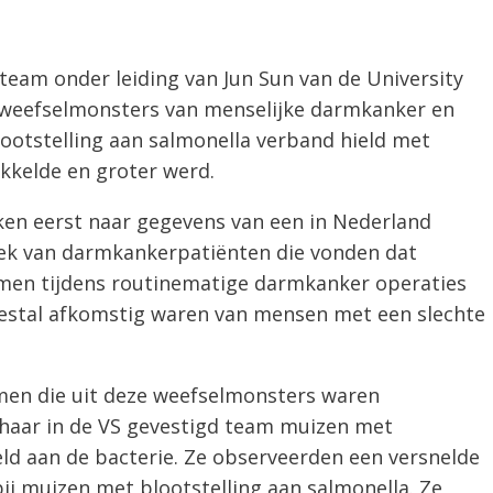
eam onder leiding van Jun Sun van de University
n weefselmonsters van menselijke darmkanker en
ootstelling aan salmonella verband hield met
kkelde en groter werd.
ken eerst naar gegevens van een in Nederland
ek van darmkankerpatiënten die vonden dat
men tijdens routinematige darmkanker operaties
estal afkomstig waren van mensen met een slechte
en die uit deze weefselmonsters waren
 haar in de VS gevestigd team muizen met
d aan de bacterie. Ze observeerden een versnelde
j muizen met blootstelling aan salmonella. Ze