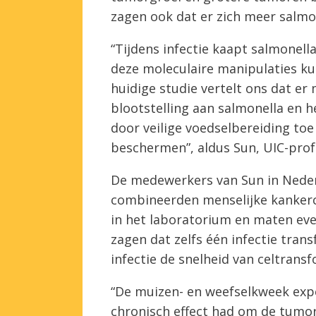
zagen ook dat er zich meer salmo
“Tijdens infectie kaapt salmonell
deze moleculaire manipulaties k
huidige studie vertelt ons dat e
blootstelling aan salmonella en 
door veilige voedselbereiding toe
beschermen”, aldus Sun, UIC-prof
De medewerkers van Sun in Nederl
combineerden menselijke kankerc
in het laboratorium en maten eve
zagen dat zelfs één infectie tran
infectie de snelheid van celtrans
“De muizen- en weefselkweek expe
chronisch effect had om de tumorgr