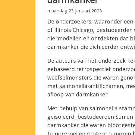
maandag 23 januari 2023
De onderzoekers, waaronder een t
of Illinois Chicago, bestudeerde
diermodellen en ontdekten dat bl
darmkanker die zich eerder ontwi
De auteurs van het onderzoek ke
gebaseerd retrospectief onderzo
weefselmonsters die waren geno
met salmonella-antilichamen, me
afloop van darmkanker.
Met behulp van salmonella stamm
geïsoleerd, bestudeerden Sun en
darmkanker die waren blootgestel
tumorgroei en grotere tumoren bi