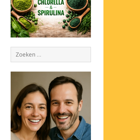
Zoek
naar: