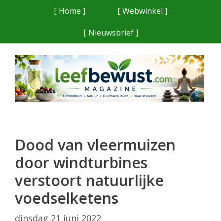
Ga
[ Home ]
[ Webwinkel ]
naar
[ Nieuwsbrief ]
de
inhoud
Dood van vleermuizen
door windturbines
verstoort natuurlijke
voedselketens
dinsdag 21 juni 2022