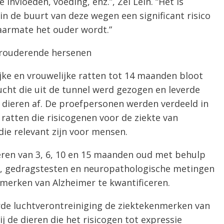
invloeden, voeding, enz.”, Zei Lein. “Het is
n de buurt van deze wegen een significant risico
aarmate het ouder wordt.”
verouderende hersenen
ke en vrouwelijke ratten tot 14 maanden bloot
lucht die uit de tunnel werd gezogen en leverde
 dieren af. De proefpersonen werden verdeeld in
ratten die risicogenen voor de ziekte van
ie relevant zijn voor mensen.
ieren van 3, 6, 10 en 15 maanden oud met behulp
, gedragstesten en neuropathologische metingen
merken van Alzheimer te kwantificeren.
rde luchtverontreiniging de ziektekenmerken van
ij de dieren die het risicogen tot expressie