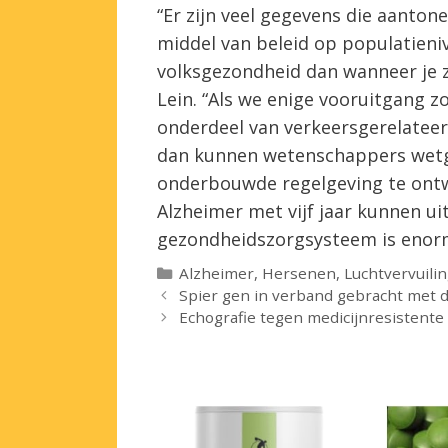
“Er zijn veel gegevens die aantone
middel van beleid op populatieni
volksgezondheid dan wanneer je ze
Lein. “Als we enige vooruitgang z
onderdeel van verkeersgerelateer
dan kunnen wetenschappers wetg
onderbouwde regelgeving te ontwi
Alzheimer met vijf jaar kunnen u
gezondheidszorgsysteem is eno
Categorieën
Alzheimer
,
Hersenen
,
Luchtvervuili
Spier gen in verband gebracht met d
Echografie tegen medicijnresistente