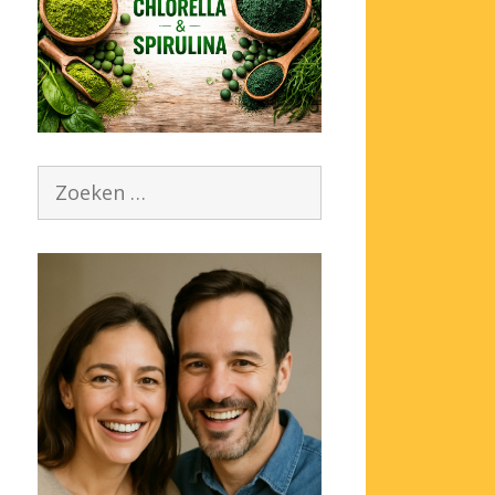
Zoek
naar: