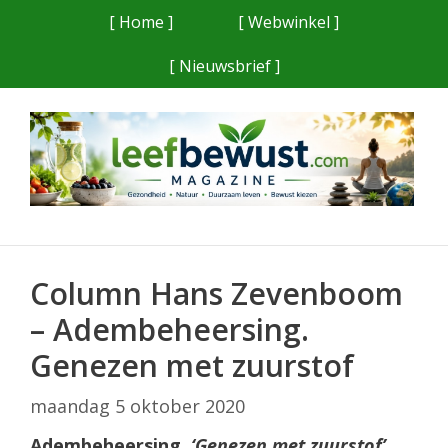
Ga
[ Home ]
[ Webwinkel ]
naar
[ Nieuwsbrief ]
de
inhoud
Column Hans Zevenboom
– Adembeheersing.
Genezen met zuurstof
maandag 5 oktober 2020
Adembeheersing.
‘Genezen met zuurstof’,