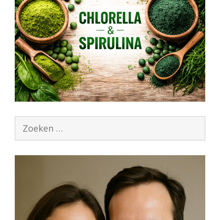
Zoek
naar: