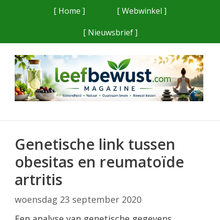
Ga
[ Home ]
[ Webwinkel ]
naar
[ Nieuwsbrief ]
de
inhoud
Genetische link tussen
obesitas en reumatoïde
artritis
woensdag 23 september 2020
Een analyse van genetische gegevens