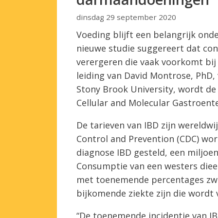
dinsdag 29 september 2020
Voeding blijft een belangrijk ond
nieuwe studie suggereert dat co
verergeren die vaak voorkomt bi
leiding van David Montrose, PhD,
Stony Brook University, wordt de
Cellular and Molecular Gastroent
De tarieven van IBD zijn wereldwi
Control and Prevention (CDC) word
diagnose IBD gesteld, een miljoen
Consumptie van een westers dieet
met toenemende percentages zwaa
bijkomende ziekte zijn die wordt
“De toenemende incidentie van IB