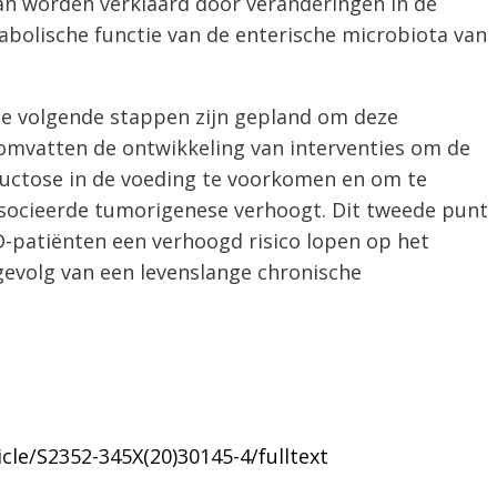
kan worden verklaard door veranderingen in de
abolische functie van de enterische microbiota van
de volgende stappen zijn gepland om deze
 omvatten de ontwikkeling van interventies om de
ructose in de voeding te voorkomen en om te
associeerde tumorigenese verhoogt. Dit tweede punt
-patiënten een verhoogd risico lopen op het
evolg van een levenslange chronische
cle/S2352-345X(20)30145-4/fulltext