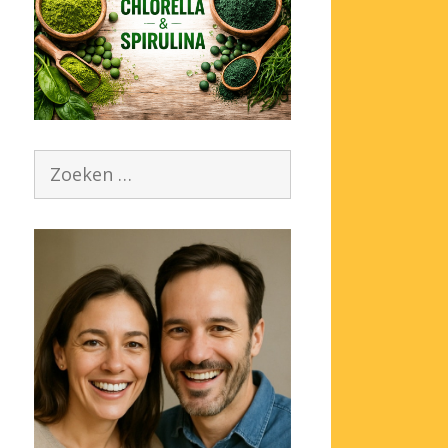
Zoek
naar: