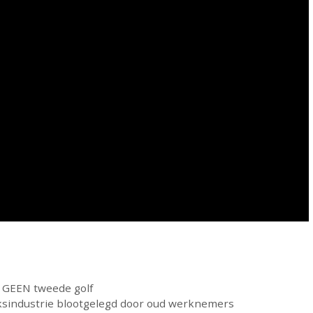
r GEEN tweede golf
ksindustrie blootgelegd door oud werknemers