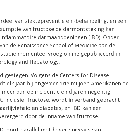
erdeel van ziektepreventie en -behandeling, en een
nsumptie van fructose de darmontsteking kan
j inflammatoire darmaandoeningen (IBD). Onder
 van de Renaissance School of Medicine aan de
 studie momenteel vroeg online gepubliceerd in
erology and Hepatology.
jd gestegen. Volgens de Centers for Disease
t elk jaar bij ongeveer drie miljoen Amerikanen de
 meer dan de incidentie eind jaren negentig.
, inclusief fructose, wordt in verband gebracht
rlijvigheid en diabetes, en IBD kan een
 verergerd door de inname van fructose.
D loopt parallel met hogere niveaus van