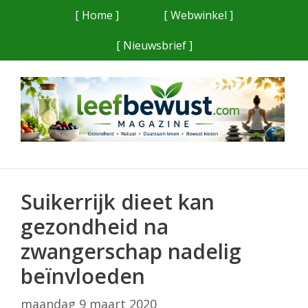
Ga
[ Home ]
[ Webwinkel ]
naar
[ Nieuwsbrief ]
de
inhoud
Suikerrijk dieet kan
gezondheid na
zwangerschap nadelig
beïnvloeden
maandag 9 maart 2020