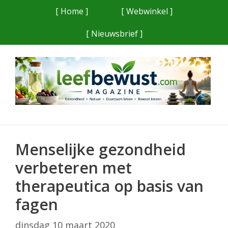
Ga
[ Home ]
[ Webwinkel ]
naar
[ Nieuwsbrief ]
de
inhoud
Menselijke gezondheid
verbeteren met
therapeutica op basis van
fagen
dinsdag 10 maart 2020